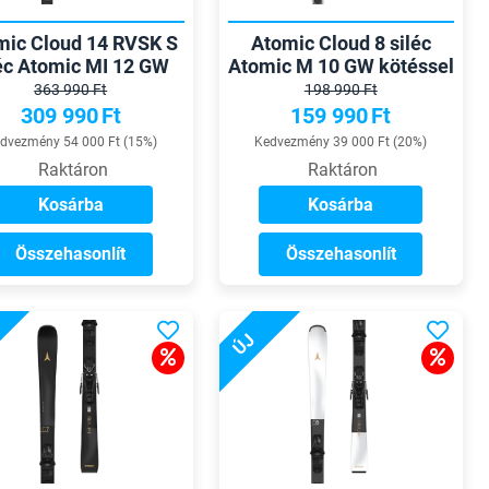
mic Cloud 14 RVSK S
Atomic Cloud 8 siléc
léc Atomic MI 12 GW
Atomic M 10 GW kötéssel
kötéssel
363 990 Ft
198 990 Ft
309 990
Ft
159 990
Ft
dvezmény 54 000 Ft (15%)
Kedvezmény 39 000 Ft (20%)
Raktáron
Raktáron
Kosárba
Kosárba
Összehasonlít
Összehasonlít
ÚJ