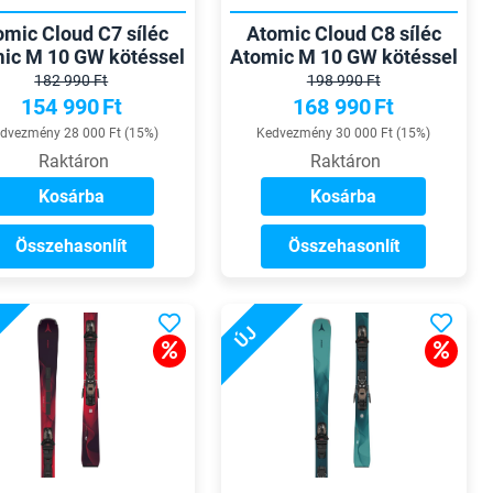
omic Cloud C7 síléc
Atomic Cloud C8 síléc
ic M 10 GW kötéssel
Atomic M 10 GW kötéssel
182 990 Ft
198 990 Ft
154 990
Ft
168 990
Ft
dvezmény 28 000 Ft (15%)
Kedvezmény 30 000 Ft (15%)
Raktáron
Raktáron
Kosárba
Kosárba
Összehasonlít
Összehasonlít
ÚJ