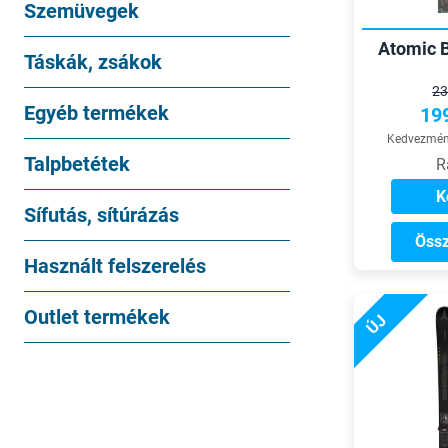
Szemüvegek
Atomic B
Táskák, zsákok
23
Egyéb termékek
19
Kedvezmény
Talpbetétek
R
K
Sífutás, sítúrázás
Össz
Használt felszerelés
Outlet termékek
ÚJ