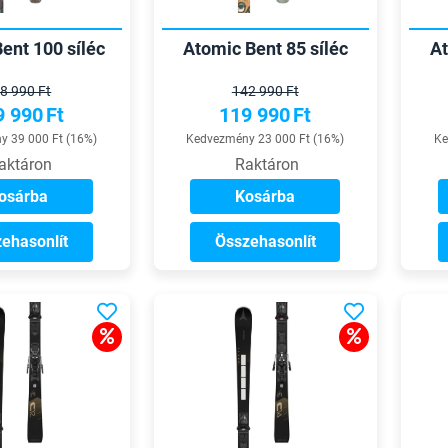
ent 100 síléc
Atomic Bent 85 síléc
At
8 990 Ft
142 990 Ft
9 990
Ft
119 990
Ft
 39 000 Ft (16%)
Kedvezmény 23 000 Ft (16%)
Ke
aktáron
Raktáron
osárba
Kosárba
ehasonlít
Összehasonlít