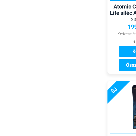
Atomic C
Lite sílé
k
23
19
Kedvezmény
R
K
Össz
ÚJ