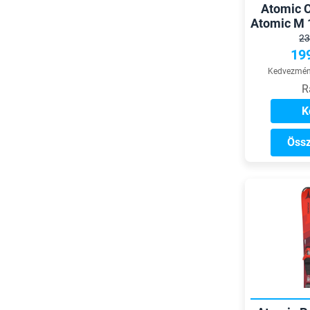
Atomic C
Atomic M 
23
19
Kedvezmény
R
K
Össz