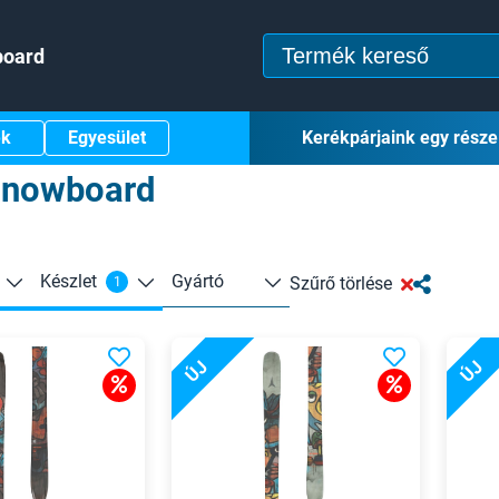
board
ek
Egyesület
Kerékpárjaink egy része
Snowboard
Készlet
Gyártó
Szűrő törlése
1
ÚJ
ÚJ