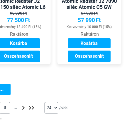
tomic Redster J2
Atomic Redster J2 7090
150 síléc Atomic L6
síléc Atomic C5 GW
GW kötéssel
kötéssel
90 990 Ft
67 990 Ft
77 500
Ft
57 990
Ft
dvezmény 13 490 Ft (15%)
Kedvezmény 10 000 Ft (15%)
Raktáron
Raktáron
Kosárba
Kosárba
Összehasonlít
Összehasonlít
..
5
...
/oldal
or