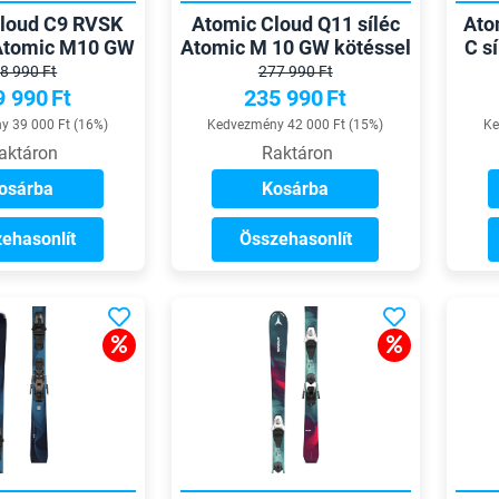
loud C9 RVSK
Atomic Cloud Q11 síléc
Ato
c Atomic M10 GW
Atomic M 10 GW kötéssel
C s
ötéssel
8 990 Ft
277 990 Ft
9 990
Ft
235 990
Ft
 39 000 Ft (16%)
Kedvezmény 42 000 Ft (15%)
Ke
aktáron
Raktáron
osárba
Kosárba
ehasonlít
Összehasonlít