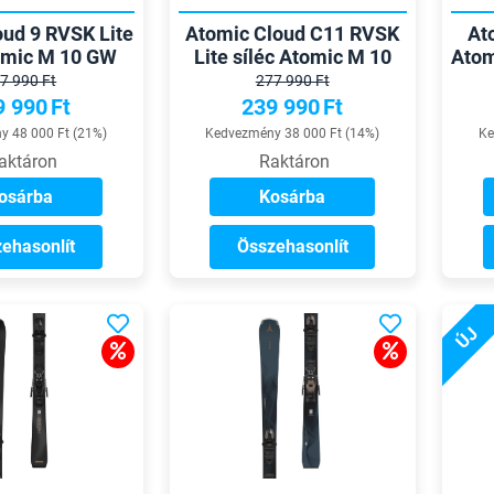
oud 9 RVSK Lite
Atomic Cloud C11 RVSK
At
tomic M 10 GW
Lite síléc Atomic M 10
Atom
ötésel
GW kötéssel
7 990 Ft
277 990 Ft
9 990
Ft
239 990
Ft
 48 000 Ft (21%)
Kedvezmény 38 000 Ft (14%)
Ke
aktáron
Raktáron
osárba
Kosárba
ehasonlít
Összehasonlít
ÚJ