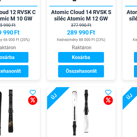
oud 12 RVSK C
Atomic Cloud 14 RVSK S
Ato
tomic M 10 GW
siléc Atomic M 12 GW
sí
ötéssel
kötéssel
5 990 Ft
377 990 Ft
9 990
Ft
289 990
Ft
 66 000 Ft (20%)
Kedvezmény 88 000 Ft (23%)
Ke
aktáron
Raktáron
osárba
Kosárba
ehasonlít
Összehasonlít
ÚJ
ÚJ