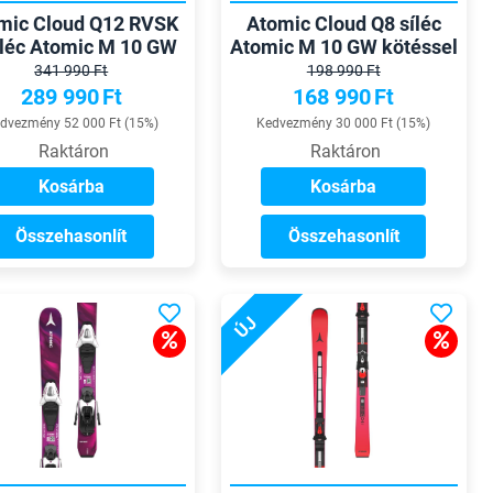
mic Cloud Q12 RVSK
Atomic Cloud Q8 síléc
íléc Atomic M 10 GW
Atomic M 10 GW kötéssel
kötéssel
341 990 Ft
198 990 Ft
289 990
Ft
168 990
Ft
dvezmény 52 000 Ft (15%)
Kedvezmény 30 000 Ft (15%)
Raktáron
Raktáron
Kosárba
Kosárba
Összehasonlít
Összehasonlít
ÚJ