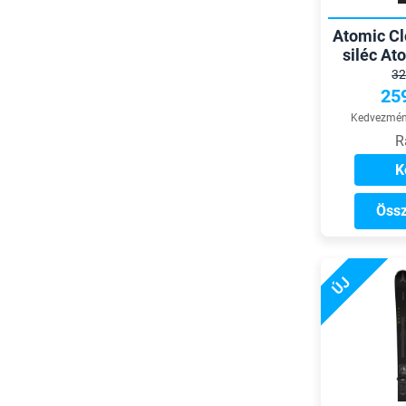
Atomic Cl
siléc A
k
32
25
Kedvezmény
R
K
Össz
ÚJ