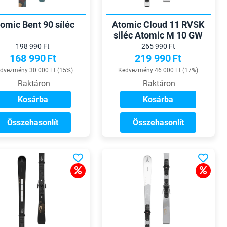
omic Bent 90 síléc
Atomic Cloud 11 RVSK
siléc Atomic M 10 GW
kötéssel
198 990 Ft
265 990 Ft
168 990
Ft
219 990
Ft
dvezmény 30 000 Ft (15%)
Kedvezmény 46 000 Ft (17%)
Raktáron
Raktáron
Kosárba
Kosárba
Összehasonlít
Összehasonlít