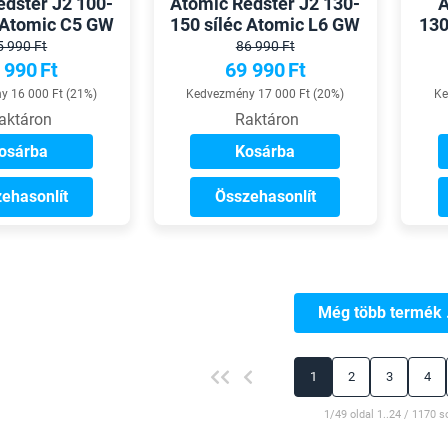
edster J2 100-
Atomic Redster J2 130-
A
c Atomic C5 GW
150 síléc Atomic L6 GW
130
ötéssel
kötéssel
5 990 Ft
86 990 Ft
 990
Ft
69 990
Ft
 16 000 Ft (21%)
Kedvezmény 17 000 Ft (20%)
Ke
aktáron
Raktáron
osárba
Kosárba
ehasonlít
Összehasonlít
Még több termék .
1
2
3
4
1/49 oldal 1..24 / 1170 s