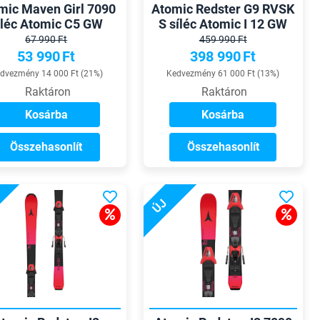
mic Maven Girl 7090
Atomic Redster G9 RVSK
iléc Atomic C5 GW
S síléc Atomic I 12 GW
kötéssel
kötéssel
67 990 Ft
459 990 Ft
53 990
Ft
398 990
Ft
dvezmény 14 000 Ft (21%)
Kedvezmény 61 000 Ft (13%)
Raktáron
Raktáron
Kosárba
Kosárba
Összehasonlít
Összehasonlít
ÚJ