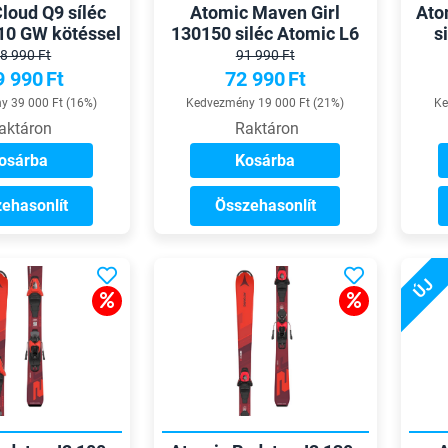
loud Q9 síléc
Atomic Maven Girl
Ato
10 GW kötéssel
130150 siléc Atomic L6
s
GW kötéssel
8 990 Ft
91 990 Ft
9 990
Ft
72 990
Ft
 39 000 Ft (16%)
Kedvezmény 19 000 Ft (21%)
Ke
aktáron
Raktáron
osárba
Kosárba
ehasonlít
Összehasonlít
ÚJ