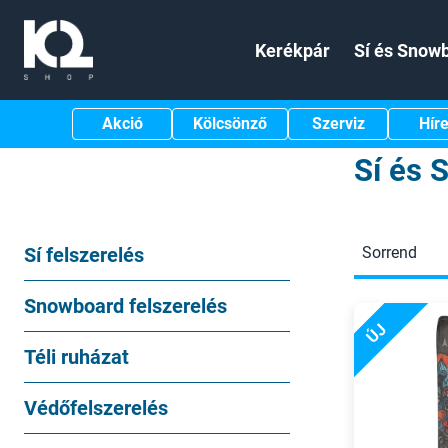
Kerékpár
Sí és Snow
Akció
Kölcsönző
Szerviz
Hír
Sí és 
Sí felszerelés
Sorrend
Snowboard felszerelés
ÚJ
Téli ruházat
Védőfelszerelés