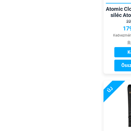
Atomic Cl
siléc A
k
22
17
Kedvezmény
R
K
Össz
ÚJ