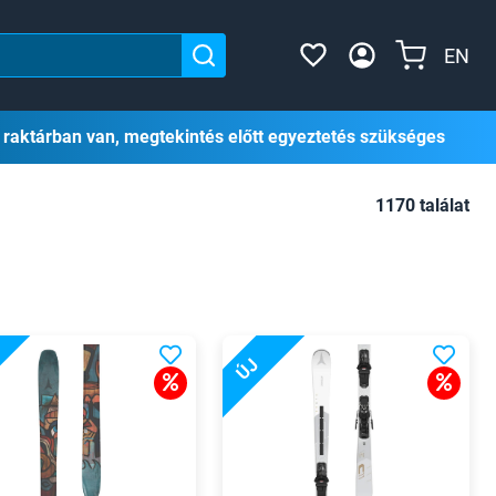
EN
 raktárban van, megtekintés előtt egyeztetés szükséges
1170 találat
ÚJ