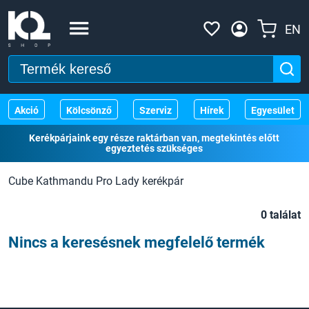
EN
Akció
Kölcsönző
Szerviz
Hírek
Egyesület
Kerékpárjaink egy része raktárban van, megtekintés előtt
egyeztetés szükséges
Cube Kathmandu Pro Lady kerékpár
0 találat
Nincs a keresésnek megfelelő termék