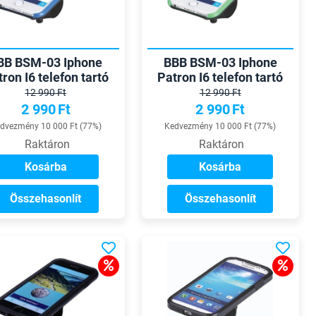
BB BSM-03 Iphone
BBB BSM-03 Iphone
ron I6 telefon tartó
Patron I6 telefon tartó
12 990 Ft
12 990 Ft
2 990
Ft
2 990
Ft
dvezmény 10 000 Ft (77%)
Kedvezmény 10 000 Ft (77%)
Raktáron
Raktáron
Kosárba
Kosárba
Összehasonlít
Összehasonlít