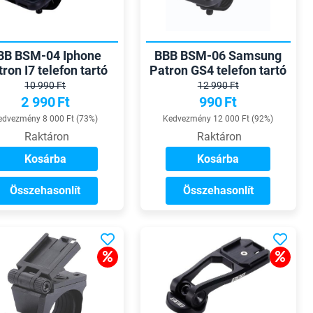
BB BSM-04 Iphone
BBB BSM-06 Samsung
ron I7 telefon tartó
Patron GS4 telefon tartó
10 990 Ft
12 990 Ft
2 990
Ft
990
Ft
edvezmény 8 000 Ft (73%)
Kedvezmény 12 000 Ft (92%)
Raktáron
Raktáron
Kosárba
Kosárba
Összehasonlít
Összehasonlít