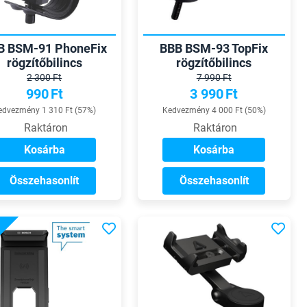
B BSM-91 PhoneFix
BBB BSM-93 TopFix
rögzítőbilincs
rögzítőbilincs
Guardianhoz
telefontartóhoz
2 300 Ft
7 990 Ft
990
Ft
3 990
Ft
edvezmény 1 310 Ft (57%)
Kedvezmény 4 000 Ft (50%)
Raktáron
Raktáron
Kosárba
Kosárba
Összehasonlít
Összehasonlít