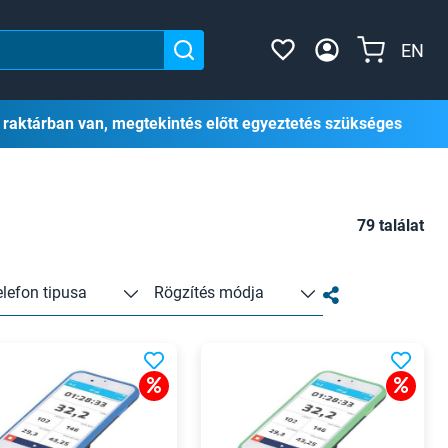
EN
 raktárban van, megtekintés előtt egyeztetés szükséges
79 találat
elefon tipusa
Rögzítés módja