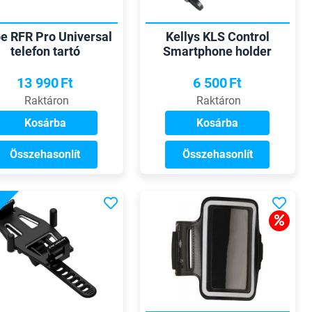
e RFR Pro Universal
Kellys KLS Control
telefon tartó
Smartphone holder
telefon tartó
13 990
Ft
6 500
Ft
Raktáron
Raktáron
Kosárba
Kosárba
Összehasonlít
Összehasonlít