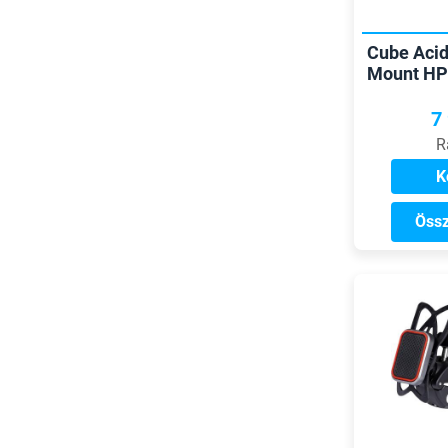
Cube Acid
Mount HPP
7
R
K
Össz