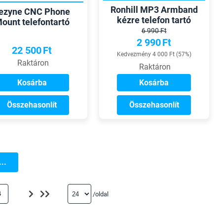
Ronhill MP3 Armband
ezyne CNC Phone
kézre telefon tartó
ount telefontartó
6 990 Ft
2 990
Ft
22 500
Ft
Kedvezmény 4 000 Ft (57%)
Raktáron
Raktáron
Kosárba
Kosárba
Összehasonlít
Összehasonlít
..
4
/oldal