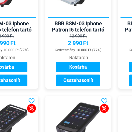
M-03 Iphone
BBB BSM-03 Iphone
B
 telefon tartó
Patron I6 telefon tartó
Pat
2 990 Ft
12 990 Ft
 990
Ft
2 990
Ft
 10 000 Ft (77%)
Kedvezmény 10 000 Ft (77%)
K
aktáron
Raktáron
osárba
Kosárba
ehasonlít
Összehasonlít