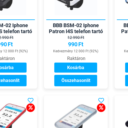
M-02 Iphone
BBB BSM-02 Iphone
B
S telefon tartó
Patron I4S telefon tartó
Pat
2 990 Ft
12 990 Ft
990
Ft
990
Ft
 12 000 Ft (92%)
Kedvezmény 12 000 Ft (92%)
Ke
aktáron
Raktáron
osárba
Kosárba
ehasonlít
Összehasonlít