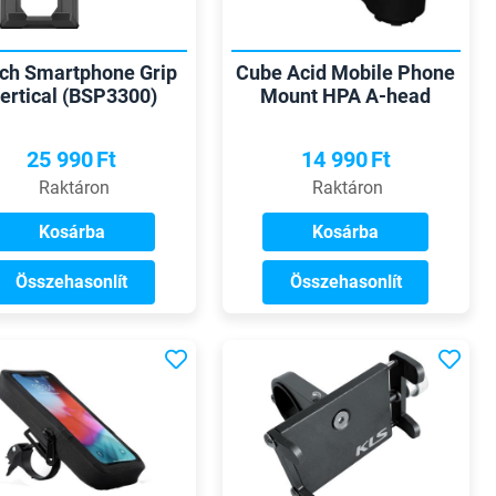
ch Smartphone Grip
Cube Acid Mobile Phone
ertical (BSP3300)
Mount HPA A-head
telefon tartó
telefon tartó
25 990
Ft
14 990
Ft
Raktáron
Raktáron
Kosárba
Kosárba
Összehasonlít
Összehasonlít