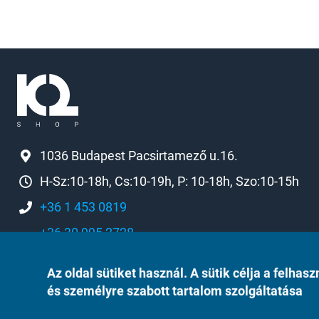
1036 Budapest Pacsirtamező u.16.
H-Sz:10-18h, Cs:10-19h, P: 10-18h, Szo:10-15h
+36 1 453 0819
+36 30 995 2728
k2[a]k2shop.hu
Az oldal sütiket használ. A sütik célja a felh
és személyre szabott tartalom szolgáltatása