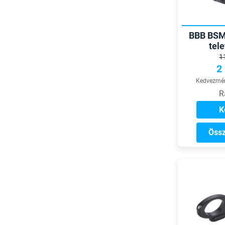
BBB BSM
tele
1
2
Kedvezmén
R
K
Össz