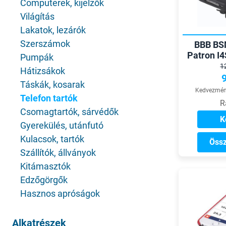
Computerek, kijelzők
Világítás
Lakatok, lezárók
Szerszámok
BBB BS
Patron I4
Pumpák
1
Hátizsákok
Táskák, kosarak
Kedvezmény
Telefon tartók
R
Csomagtartók, sárvédők
K
Gyerekülés, utánfutó
Kulacsok, tartók
Össz
Szállítók, állványok
Kitámasztók
Edzőgörgők
Hasznos apróságok
Alkatrészek