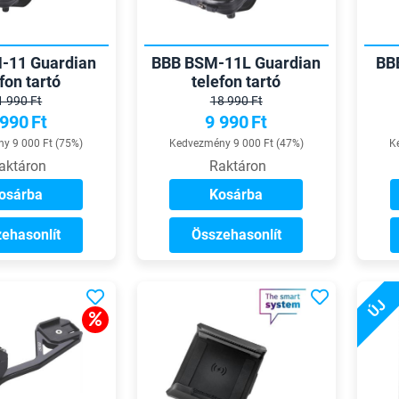
-11 Guardian
BBB BSM-11L Guardian
BB
fon tartó
telefon tartó
1 990 Ft
18 990 Ft
 990
Ft
9 990
Ft
y 9 000 Ft (75%)
Kedvezmény 9 000 Ft (47%)
K
aktáron
Raktáron
osárba
Kosárba
ehasonlít
Összehasonlít
ÚJ