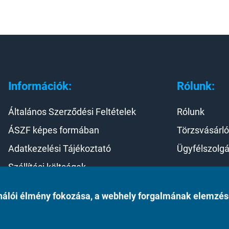
Információk:
Rólunk:
Általános Szerződési Feltételek
Rólunk
ÁSZF képes formában
Törzsvásárló
Adatkezelési Tájékoztató
Ügyfélszolgá
Szállítási költségek
Elállás a szerződéstől
asználói élmény fokozása, a webhely forgalmának elemzé
©2023 Monte Rosso Kft.