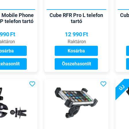
 Mobile Phone
Cube RFR Pro L telefon
Cub
 telefon tartó
tartó
 990
Ft
12 990
Ft
aktáron
Raktáron
osárba
Kosárba
ehasonlít
Összehasonlít
ÚJ