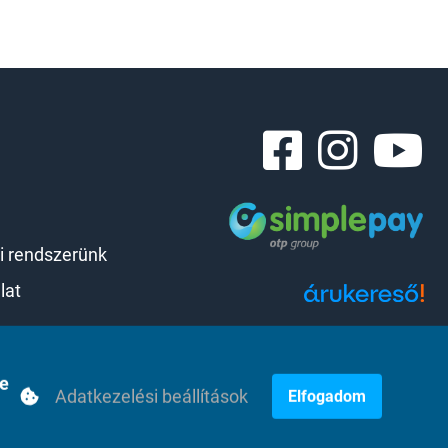
i rendszerünk
lat
Árukereső.hu
se
Adatkezelési beállítások
Elfogadom
Honlap: webtoday