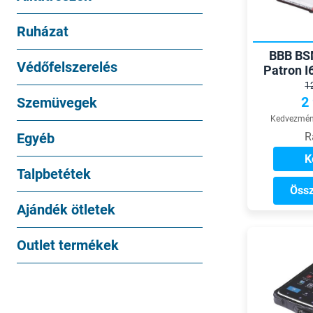
Ruházat
BBB BS
Védőfelszerelés
Patron I6
1
2
Szemüvegek
Kedvezmény
Egyéb
R
K
Talpbetétek
Össz
Ajándék ötletek
Outlet termékek