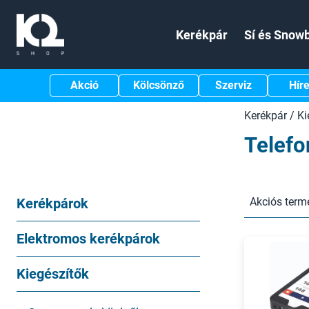
Kerékpár
Sí és Snow
Akció
Kölcsönző
Szerviz
Hír
Kerékpár
/
Ki
Telefo
Kerékpárok
Akciós term
Elektromos kerékpárok
Kiegészítők