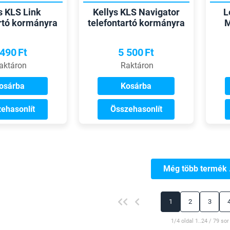
s KLS Link
Kellys KLS Navigator
L
artó kormányra
telefontartó kormányra
M
 490
Ft
5 500
Ft
aktáron
Raktáron
osárba
Kosárba
ehasonlít
Összehasonlít
Még több termék .
1
2
3
1/4 oldal 1..24 / 79 sor