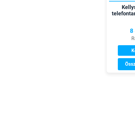
Kelly
telefont
8
R
K
Össz