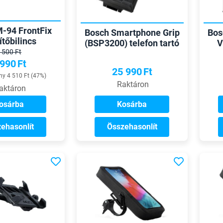
-94 FrontFix
Bosch Smartphone Grip
Bos
ítőbilincs
(BSP3200) telefon tartó
V
ontartóhoz
 500 Ft
 990
Ft
25 990
Ft
y 4 510 Ft (47%)
Raktáron
aktáron
osárba
Kosárba
ehasonlít
Összehasonlít