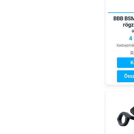
BBB BSM
rögz
telef
9
4
Kedvezmén
R
K
Össz