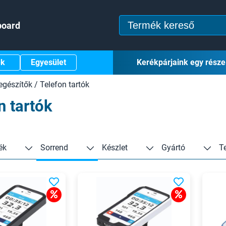
board
ek
Egyesület
Kerékpárjaink egy része
egészítők
/
Telefon tartók
n tartók
ék
Sorrend
Készlet
Gyártó
T