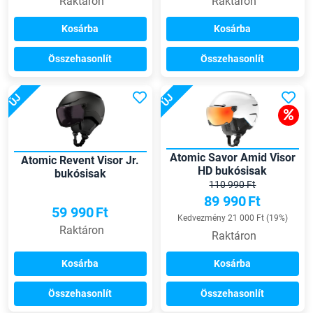
Raktáron
Raktáron
Kosárba
Kosárba
Összehasonlít
Összehasonlít
ÚJ
ÚJ
Atomic Savor Amid Visor
Atomic Revent Visor Jr.
HD bukósisak
bukósisak
110 990 Ft
89 990
Ft
59 990
Ft
Kedvezmény 21 000 Ft (19%)
Raktáron
Raktáron
Kosárba
Kosárba
Összehasonlít
Összehasonlít