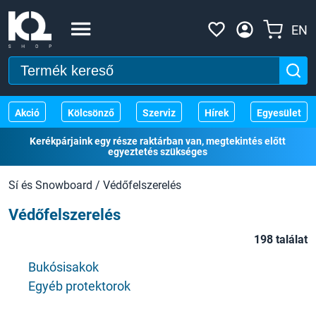
EN
Akció
Kölcsönző
Szerviz
Hírek
Egyesület
Kerékpárjaink egy része raktárban van, megtekintés előtt
egyeztetés szükséges
Sí és Snowboard
/
Védőfelszerelés
Védőfelszerelés
198 találat
Bukósisakok
Egyéb protektorok