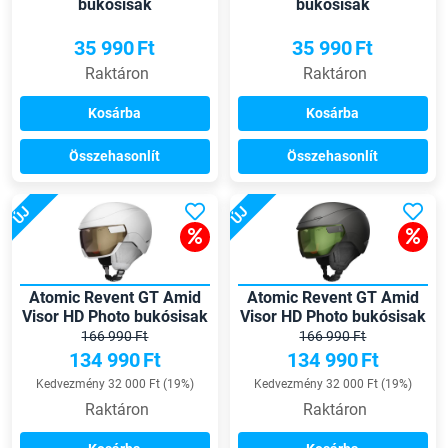
bukósisak
bukósisak
35 990
Ft
35 990
Ft
Raktáron
Raktáron
Kosárba
Kosárba
Összehasonlít
Összehasonlít
ÚJ
ÚJ
Atomic Revent GT Amid
Atomic Revent GT Amid
Visor HD Photo bukósisak
Visor HD Photo bukósisak
166 990 Ft
166 990 Ft
134 990
Ft
134 990
Ft
Kedvezmény 32 000 Ft (19%)
Kedvezmény 32 000 Ft (19%)
Raktáron
Raktáron