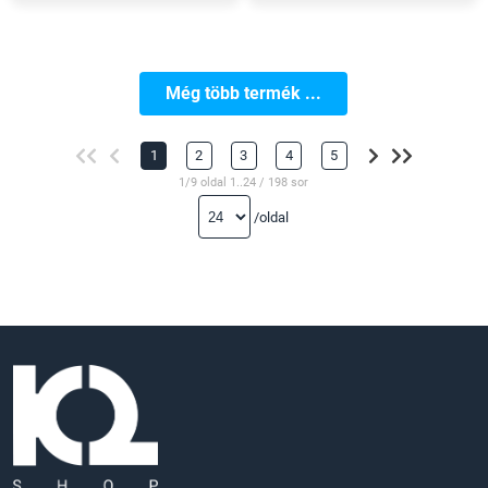
Még több termék ...
1
2
3
4
5
1/9 oldal 1..24 / 198 sor
/oldal