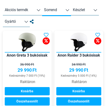
Akciós termék
Sorrend
Készlet
Gyártó
Anon Greta 3 bukósisak
Anon Raider 3 bukósisak
36 990 Ft
34 990 Ft
29 990
Ft
29 990
Ft
Kedvezmény 7 000 Ft (19%)
Kedvezmény 5 000 Ft (14%)
Raktáron
Raktáron
Kosárba
Kosárba
Összehasonlít
Összehasonlít