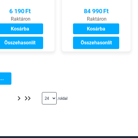
első váltó
váltó
6 190
Ft
84 990
Ft
Raktáron
Raktáron
Kosárba
Kosárba
Összehasonlít
Összehasonlít
..
/oldal