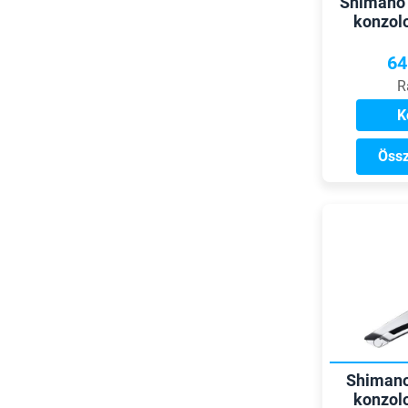
Shimano 
konzolo
64
R
K
Össz
Shimano
konzolo