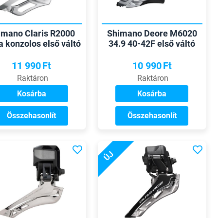
imano Claris R2000
Shimano Deore M6020
la konzolos első váltó
34.9 40-42F első váltó
11 990
Ft
10 990
Ft
Raktáron
Raktáron
Kosárba
Kosárba
Összehasonlít
Összehasonlít
ÚJ