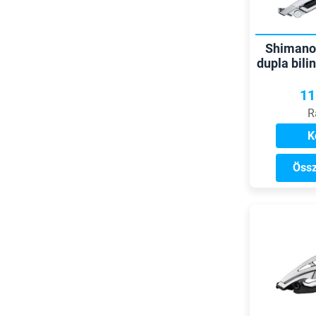
Shimano 
dupla bili
11
R
K
Össz