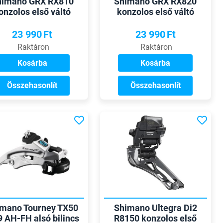
himano GRX RX810
Shimano GRX RX820
onzolos első váltó
konzolos első váltó
23 990
Ft
23 990
Ft
Raktáron
Raktáron
Kosárba
Kosárba
Összehasonlít
Összehasonlít
mano Tourney TX50
Shimano Ultegra Di2
9 AH-FH alsó bilincs
R8150 konzolos első