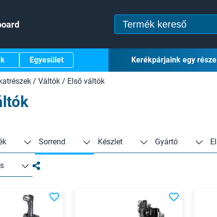
board
ek
Egyesület
Kerékpárjaink egy része
katrészek
/
Váltók
/
Első váltók
áltók
ék
Sorrend
Készlet
Gyártó
E
ás