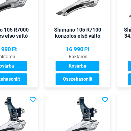
o 105 R7000
Shimano 105 R7100
Sh
es első váltó
konzolos első váltó
34
 990
Ft
16 990
Ft
aktáron
Raktáron
osárba
Kosárba
ehasonlít
Összehasonlít