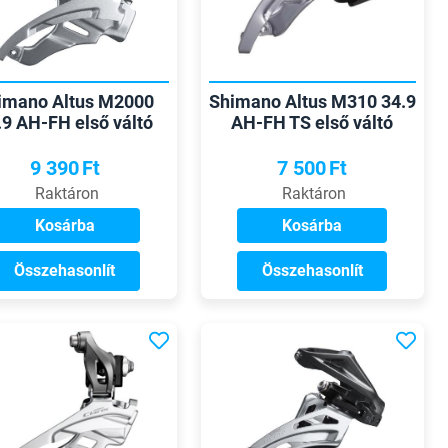
imano Altus M2000
Shimano Altus M310 34.9
.9 AH-FH első váltó
AH-FH TS első váltó
9 390
Ft
7 500
Ft
Raktáron
Raktáron
Kosárba
Kosárba
Összehasonlít
Összehasonlít