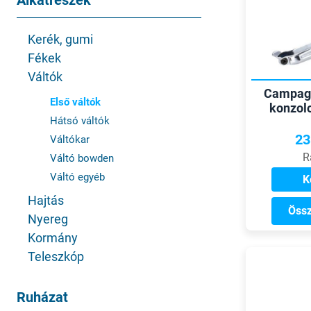
Alkatrészek
Kerék, gumi
Fékek
Váltók
Campagn
Első váltók
konzolo
Hátsó váltók
23
Váltókar
R
Váltó bowden
Váltó egyéb
K
Hajtás
Össz
Nyereg
Kormány
Teleszkóp
Ruházat