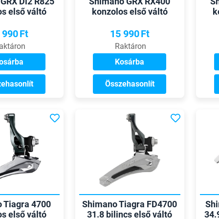
GRX Di2 R825
Shimano GRX RX400
S
s első váltó
konzolos első váltó
k
 990
Ft
15 990
Ft
aktáron
Raktáron
osárba
Kosárba
ehasonlít
Összehasonlít
 Tiagra 4700
Shimano Tiagra FD4700
Shi
s első váltó
31.8 bilincs első váltó
34.