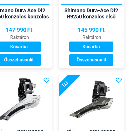
imano Dura Ace Di2
Shimano Dura-Ace Di2
0 konzolos konzolos
R9250 konzolos első
első váltó
váltó
147 990
Ft
145 990
Ft
Raktáron
Raktáron
Kosárba
Kosárba
Összehasonlít
Összehasonlít
ÚJ