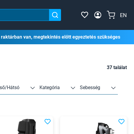
EN
 raktárban van, megtekintés előtt egyeztetés szükséges
37 találat
lső/Hátsó
Kategória
Sebesség