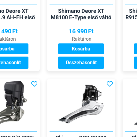
o Deore XT
Shimano Deore XT
Sh
.9 AH-FH első
M8100 E-Type első váltó
R915
váltó
 490
Ft
16 990
Ft
aktáron
Raktáron
osárba
Kosárba
ehasonlít
Összehasonlít