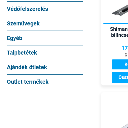
Védőfelszerelés
Szemüvegek
Shiman
bilincs
Egyéb
17
Talpbetétek
R
K
Ajándék ötletek
Össz
Outlet termékek