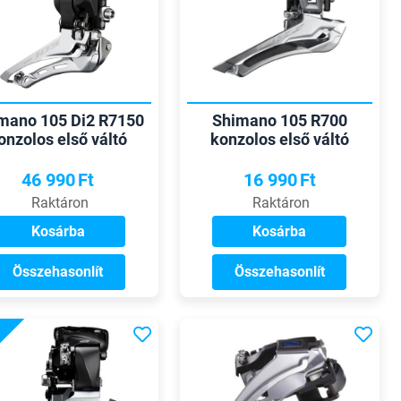
mano 105 Di2 R7150
Shimano 105 R700
onzolos első váltó
konzolos első váltó
46 990
Ft
16 990
Ft
Raktáron
Raktáron
Kosárba
Kosárba
Összehasonlít
Összehasonlít