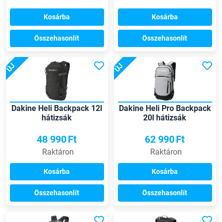
Kosárba
Kosárba
Összehasonlít
Összehasonlít
ÚJ
ÚJ
Dakine Heli Backpack 12l
Dakine Heli Pro Backpack
hátizsák
20l hátizsák
48 990
Ft
62 990
Ft
Raktáron
Raktáron
Kosárba
Kosárba
Összehasonlít
Összehasonlít