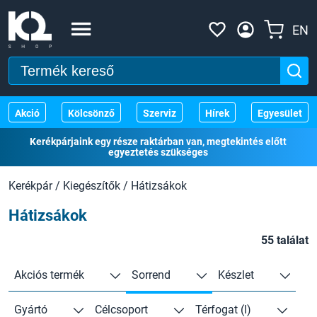
EN
Akció
Kölcsönző
Szerviz
Hírek
Egyesület
Kerékpárjaink egy része raktárban van, megtekintés előtt
egyeztetés szükséges
Kerékpár
/
Kiegészítők
/
Hátizsákok
Hátizsákok
55 találat
Akciós termék
Sorrend
Készlet
Gyártó
Célcsoport
Térfogat (l)