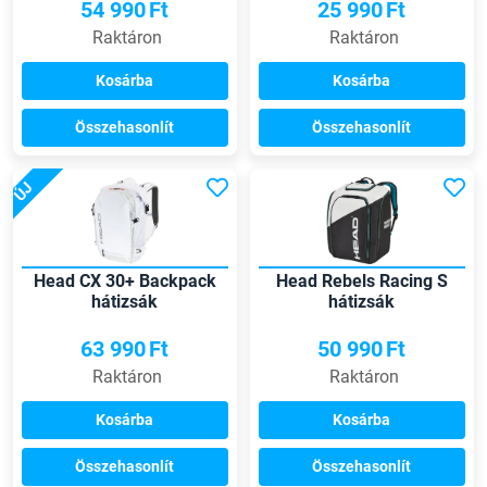
54 990
Ft
25 990
Ft
Raktáron
Raktáron
Kosárba
Kosárba
Összehasonlít
Összehasonlít
ÚJ
Head CX 30+ Backpack
Head Rebels Racing S
hátizsák
hátizsák
63 990
Ft
50 990
Ft
Raktáron
Raktáron
Kosárba
Kosárba
Összehasonlít
Összehasonlít