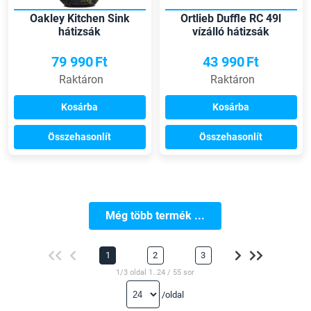
Oakley Kitchen Sink
Ortlieb Duffle RC 49l
hátizsák
vízálló hátizsák
79 990
Ft
43 990
Ft
Raktáron
Raktáron
Kosárba
Kosárba
Összehasonlít
Összehasonlít
Még több termék ...
1
2
3
1/3 oldal 1..24 / 55 sor
/oldal