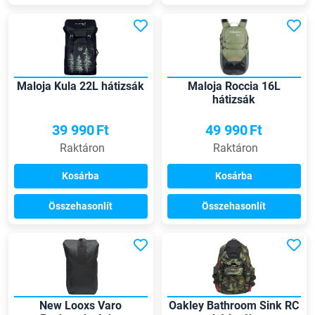
Maloja Kula 22L hátizsák
Maloja Roccia 16L
hátizsák
39 990
Ft
49 990
Ft
Raktáron
Raktáron
Kosárba
Kosárba
Összehasonlít
Összehasonlít
New Looxs Varo
Oakley Bathroom Sink RC