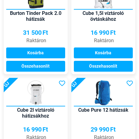
Burton Tinder Pack 2.0
Cube 1,5l víztároló
hátizsák
övtáskához
31 500
Ft
16 990
Ft
Raktáron
Raktáron
Kosárba
Kosárba
Összehasonlít
Összehasonlít
ÚJ
ÚJ
Cube 2l víztároló
Cube Pure 12 hátizsák
hátizsákhoz
16 990
Ft
29 990
Ft
Raktáron
Raktáron