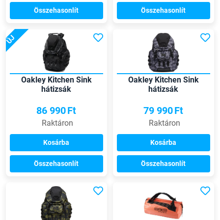
Összehasonlít
Összehasonlít
ÚJ
Oakley Kitchen Sink
Oakley Kitchen Sink
hátizsák
hátizsák
86 990
Ft
79 990
Ft
Raktáron
Raktáron
Kosárba
Kosárba
Összehasonlít
Összehasonlít