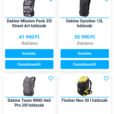
Dakine Mission Pack 25l
Dakine Syncline 12L
Street Art hátizsák
hátizsák
41 990
Ft
55 990
Ft
Raktáron
Raktáron
Kosárba
Kosárba
Összehasonlít
Összehasonlít
Dakine Team WMS Heli
Fischer Neo 30 l hátizsák
Pro 20l hátizsák