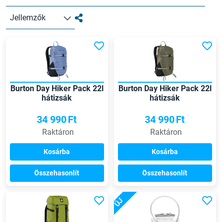
Jellemzők
Burton Day Hiker Pack 22l
Burton Day Hiker Pack 22l
hátizsák
hátizsák
34 990
Ft
34 990
Ft
Raktáron
Raktáron
Kosárba
Kosárba
Összehasonlít
Összehasonlít
ÚJ