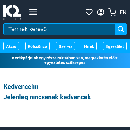
EN
Akció
Kölcsönző
Szerviz
Hírek
Egyesület
Kerékpárjaink egy része raktárban van, megtekintés előtt
egyeztetés szükséges
Kedvenceim
Jelenleg nincsenek kedvencek