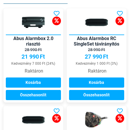
Abus Alarmbox 2.0
Abus Alarmbox RC
riasztó
SingleSet távirányítós
riasztó
28 990 Ft
28 990 Ft
21 990
Ft
27 990
Ft
Kedvezmény 7 000 Ft (24%)
Kedvezmény 1 000 Ft (3%)
Raktáron
Raktáron
Kosárba
Kosárba
Összehasonlít
Összehasonlít