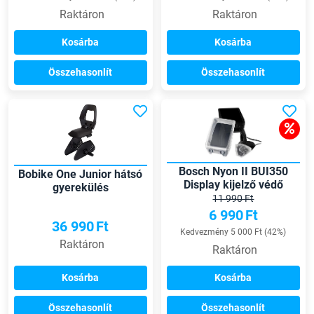
Raktáron
Raktáron
Kosárba
Kosárba
Összehasonlít
Összehasonlít
Bosch Nyon II BUI350
Bobike One Junior hátsó
Display kijelző védő
gyerekülés
11 990 Ft
csomagtartóra
6 990
Ft
36 990
Ft
Kedvezmény 5 000 Ft (42%)
Raktáron
Raktáron
Kosárba
Kosárba
Összehasonlít
Összehasonlít