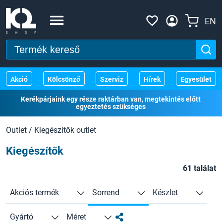
EN
Akció
Kölcsönző
Szerviz
Hírek
Egyesület
Kerékpárjaink egy része raktárban van, megtekintés előtt
egyeztetés szükséges
Outlet
/
Kiegészítők outlet
Kiegészítők
61 találat
Akciós termék
Sorrend
Készlet
Gyártó
Méret