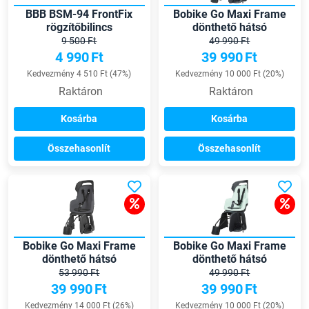
BBB BSM-94 FrontFix
Bobike Go Maxi Frame
rögzítőbilincs
dönthető hátsó
telefontartóhoz
gyerekülés
9 500 Ft
49 990 Ft
4 990
Ft
39 990
Ft
Kedvezmény 4 510 Ft (47%)
Kedvezmény 10 000 Ft (20%)
Raktáron
Raktáron
Kosárba
Kosárba
Összehasonlít
Összehasonlít
Bobike Go Maxi Frame
Bobike Go Maxi Frame
dönthető hátsó
dönthető hátsó
gyerekülés
gyerekülés
53 990 Ft
49 990 Ft
39 990
Ft
39 990
Ft
Kedvezmény 14 000 Ft (26%)
Kedvezmény 10 000 Ft (20%)