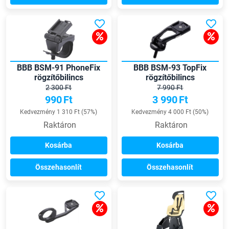
BBB BSM-91 PhoneFix
BBB BSM-93 TopFix
rögzítőbilincs
rögzítőbilincs
Guardianhoz
telefontartóhoz
2 300 Ft
7 990 Ft
990
Ft
3 990
Ft
Kedvezmény 1 310 Ft (57%)
Kedvezmény 4 000 Ft (50%)
Raktáron
Raktáron
Kosárba
Kosárba
Összehasonlít
Összehasonlít