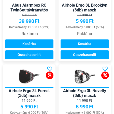
Abus Alarmbox RC
Airhole Ergo 3L Brooklyn
TwinSet távirányítós
(3db) maszk
riasztó
50 990 Ft
11 990 Ft
39 990
Ft
5 990
Ft
Kedvezmény 11 000 Ft (22%)
Kedvezmény 6 000 Ft (50%)
Raktáron
Raktáron
Kosárba
Kosárba
Összehasonlít
Összehasonlít
Airhole Ergo 3L Forest
Airhole Ergo 3L Novelty
(3db) maszk
(3db) maszk
11 990 Ft
11 990 Ft
5 990
Ft
5 990
Ft
Kedvezmény 6 000 Ft (50%)
Kedvezmény 6 000 Ft (50%)