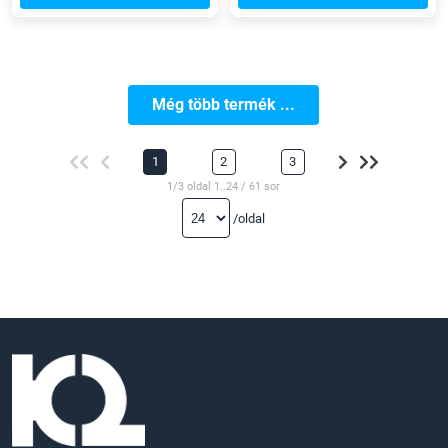
Még több termék ...
1
2
3
1/3 oldal 1..24 / 61 sor
/oldal