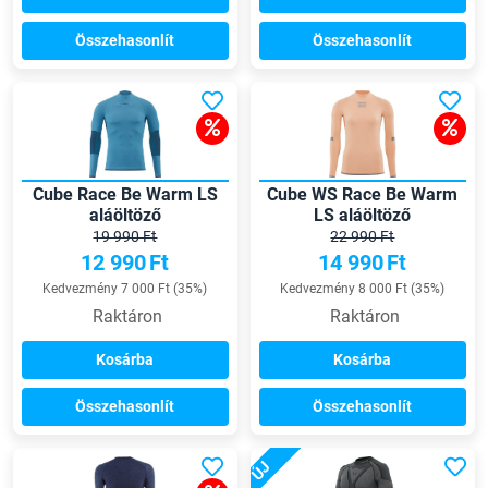
Összehasonlít
Összehasonlít
Cube Race Be Warm LS
Cube WS Race Be Warm
aláöltöző
LS aláöltöző
19 990 Ft
22 990 Ft
12 990
Ft
14 990
Ft
Kedvezmény 7 000 Ft (35%)
Kedvezmény 8 000 Ft (35%)
Raktáron
Raktáron
Kosárba
Kosárba
Összehasonlít
Összehasonlít
ÚJ