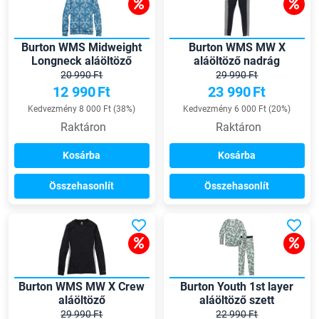
Burton WMS Midweight
Burton WMS MW X
Longneck aláöltöző
aláöltöző nadrág
20 990 Ft
29 990 Ft
12 990
Ft
23 990
Ft
Kedvezmény 8 000 Ft (38%)
Kedvezmény 6 000 Ft (20%)
Raktáron
Raktáron
Kosárba
Kosárba
Összehasonlít
Összehasonlít
Burton WMS MW X Crew
Burton Youth 1st layer
aláöltöző
aláöltöző szett
29 990 Ft
22 990 Ft