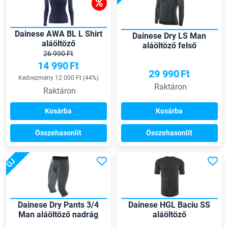
Dainese AWA BL L Shirt
Dainese Dry LS Man
aláöltöző
aláöltöző felső
26 990 Ft
14 990
Ft
29 990
Ft
Kedvezmény 12 000 Ft (44%)
Raktáron
Raktáron
Kosárba
Kosárba
Összehasonlít
Összehasonlít
ÚJ
Dainese Dry Pants 3/4
Dainese HGL Baciu SS
Man aláöltöző nadrág
aláöltöző