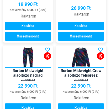
19 990
Ft
26 990
Ft
Kedvezmény 5 000 Ft (20%)
Raktáron
Raktáron
Kosárba
Kosárba
Összehasonlít
Összehasonlít
Burton Midweight
Burton Midweight Crew
aláöltöző nadrág
aláöltöző felsőrész
28 990 Ft
28 990 Ft
22 990
Ft
22 990
Ft
Kedvezmény 6 000 Ft (21%)
Kedvezmény 6 000 Ft (21%)
Raktáron
Raktáron
Kosárba
Kosárba