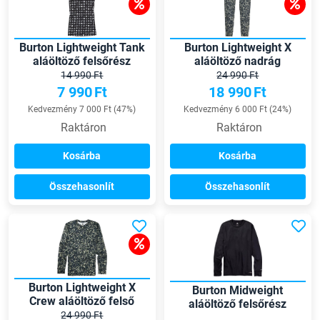
Burton Lightweight Tank
Burton Lightweight X
aláöltöző felsőrész
aláöltöző nadrág
14 990 Ft
24 990 Ft
7 990
Ft
18 990
Ft
Kedvezmény 7 000 Ft (47%)
Kedvezmény 6 000 Ft (24%)
Raktáron
Raktáron
Kosárba
Kosárba
Összehasonlít
Összehasonlít
Burton Lightweight X
Burton Midweight
Crew aláöltöző felső
aláöltöző felsőrész
24 990 Ft