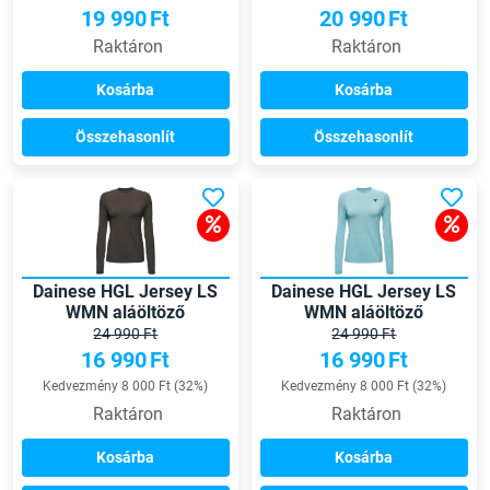
19 990
Ft
20 990
Ft
Raktáron
Raktáron
Kosárba
Kosárba
Összehasonlít
Összehasonlít
Dainese HGL Jersey LS
Dainese HGL Jersey LS
WMN aláöltöző
WMN aláöltöző
24 990 Ft
24 990 Ft
16 990
Ft
16 990
Ft
Kedvezmény 8 000 Ft (32%)
Kedvezmény 8 000 Ft (32%)
Raktáron
Raktáron
Kosárba
Kosárba