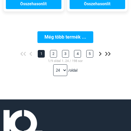
Összehasonlít
Összehasonlít
Még több termék ...
1
2
3
4
5
1/9 oldal 1..24 / 198 sor
/oldal