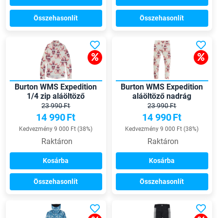
Összehasonlít
Összehasonlít
Burton WMS Expedition
Burton WMS Expedition
1/4 zip aláöltöző
aláöltöző nadrág
23 990 Ft
23 990 Ft
14 990
Ft
14 990
Ft
Kedvezmény 9 000 Ft (38%)
Kedvezmény 9 000 Ft (38%)
Raktáron
Raktáron
Kosárba
Kosárba
Összehasonlít
Összehasonlít