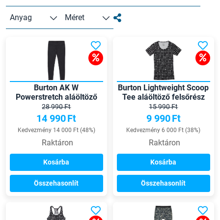
Anyag
Méret
Burton AK W
Burton Lightweight Scoop
Powerstretch aláöltöző
Tee aláöltöző felsőrész
nadrág
28 990 Ft
15 990 Ft
14 990
Ft
9 990
Ft
Kedvezmény 14 000 Ft (48%)
Kedvezmény 6 000 Ft (38%)
Raktáron
Raktáron
Kosárba
Kosárba
Összehasonlít
Összehasonlít