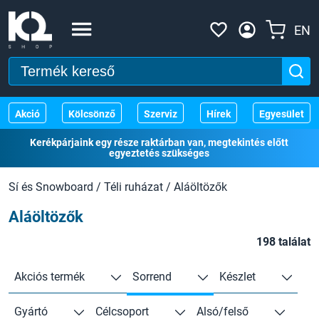
EN
Akció
Kölcsönző
Szerviz
Hírek
Egyesület
Kerékpárjaink egy része raktárban van, megtekintés előtt
egyeztetés szükséges
Sí és Snowboard
/
Téli ruházat
/
Aláöltözők
Aláöltözők
198 találat
Akciós termék
Sorrend
Készlet
Gyártó
Célcsoport
Alsó/felső