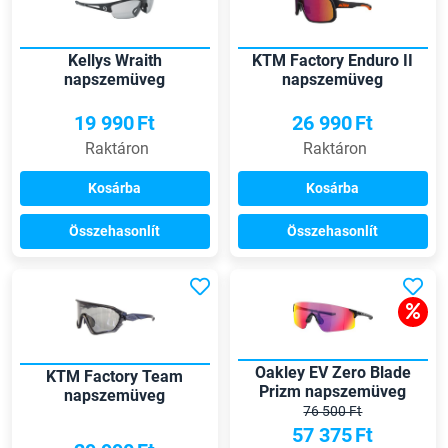
Kellys Wraith
KTM Factory Enduro II
napszemüveg
napszemüveg
19 990
Ft
26 990
Ft
Raktáron
Raktáron
Kosárba
Kosárba
Összehasonlít
Összehasonlít
Oakley EV Zero Blade
KTM Factory Team
Prizm napszemüveg
napszemüveg
76 500 Ft
57 375
Ft