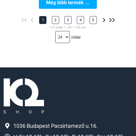
Még több termék ...
1
2
3
4
5
1/5 oldal 1..24 / 116 sor
/oldal
1036 Budapest Pacsirtamező u.16.