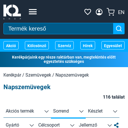
EN
Akció
Kölcsönző
Szerviz
Hírek
Egyesület
Kerékpárjaink egy része raktárban van, megtekintés előtt
egyeztetés szükséges
Kerékpár
/
Szemüvegek
/
Napszemüvegek
Napszemüvegek
116 találat
Akciós termék
Sorrend
Készlet
Gyártó
Célcsoport
Jellemző