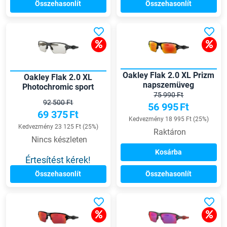
Összehasonlít
Összehasonlít
Oakley Flak 2.0 XL Prizm
Oakley Flak 2.0 XL
napszemüveg
Photochromic sport
75 990 Ft
szemüveg
92 500 Ft
56 995
Ft
69 375
Ft
Kedvezmény 18 995 Ft (25%)
Kedvezmény 23 125 Ft (25%)
Raktáron
Nincs készleten
Kosárba
Értesítést kérek!
Összehasonlít
Összehasonlít