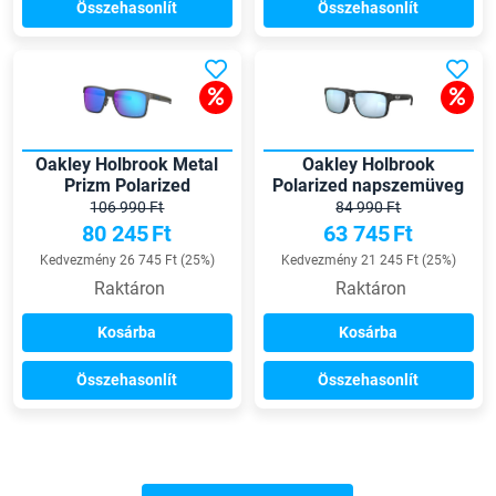
Összehasonlít
Összehasonlít
Oakley Holbrook Metal
Oakley Holbrook
Prizm Polarized
Polarized napszemüveg
napszemüveg
106 990 Ft
84 990 Ft
80 245
Ft
63 745
Ft
Kedvezmény 26 745 Ft (25%)
Kedvezmény 21 245 Ft (25%)
Raktáron
Raktáron
Kosárba
Kosárba
Összehasonlít
Összehasonlít