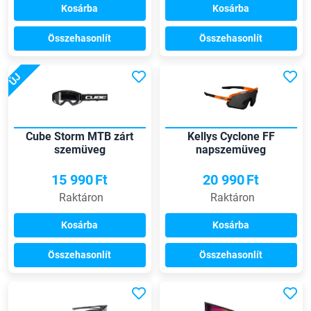
Kosárba
Kosárba
Összehasonlít
Összehasonlít
ÚJ
Cube Storm MTB zárt
Kellys Cyclone FF
szemüveg
napszemüveg
15 990
Ft
20 990
Ft
Raktáron
Raktáron
Kosárba
Kosárba
Összehasonlít
Összehasonlít