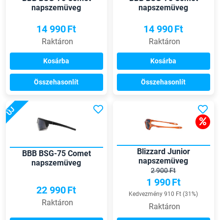
napszemüveg
napszemüveg
14 990
Ft
14 990
Ft
Raktáron
Raktáron
Kosárba
Kosárba
Összehasonlít
Összehasonlít
ÚJ
Blizzard Junior
BBB BSG-75 Comet
napszemüveg
napszemüveg
2 900 Ft
1 990
Ft
22 990
Ft
Kedvezmény 910 Ft (31%)
Raktáron
Raktáron