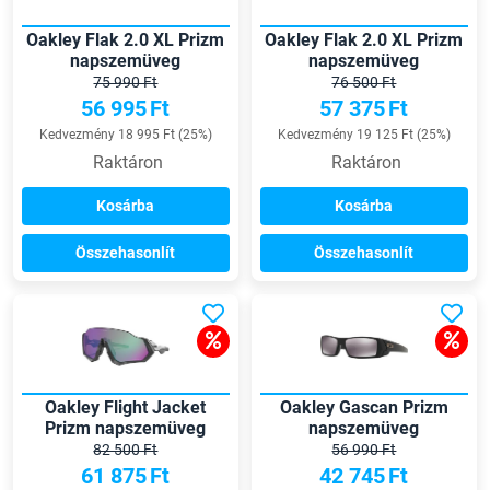
Oakley Flak 2.0 XL Prizm
Oakley Flak 2.0 XL Prizm
napszemüveg
napszemüveg
75 990 Ft
76 500 Ft
56 995
Ft
57 375
Ft
Kedvezmény 18 995 Ft (25%)
Kedvezmény 19 125 Ft (25%)
Raktáron
Raktáron
Kosárba
Kosárba
Összehasonlít
Összehasonlít
Oakley Flight Jacket
Oakley Gascan Prizm
Prizm napszemüveg
napszemüveg
82 500 Ft
56 990 Ft
61 875
Ft
42 745
Ft