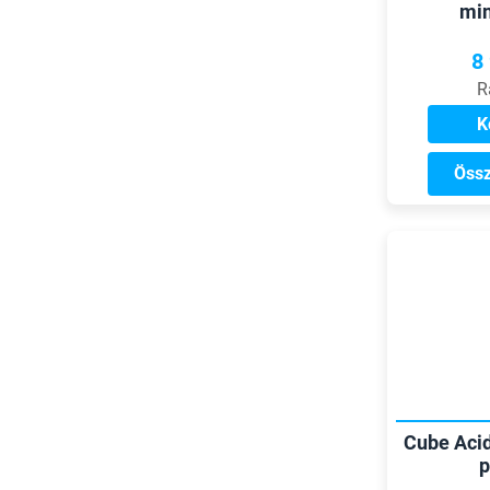
mi
8
R
K
Össz
Cube Aci