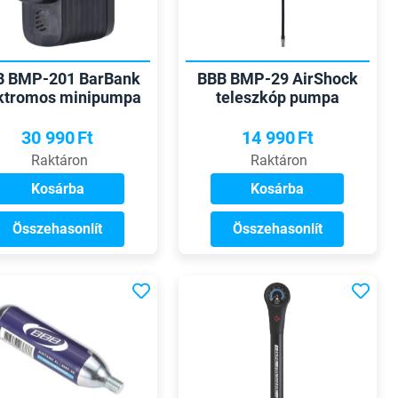
B BMP-201 BarBank
BBB BMP-29 AirShock
ktromos minipumpa
teleszkóp pumpa
30 990
Ft
14 990
Ft
Raktáron
Raktáron
Kosárba
Kosárba
Összehasonlít
Összehasonlít