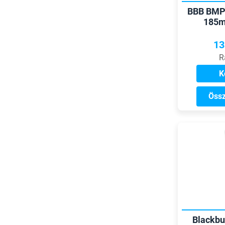
BBB BMP
185
13
R
K
Össz
Blackbu