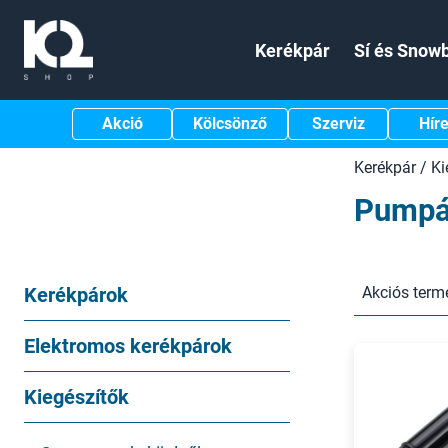
Kerékpár
Sí és Snow
Akció
Kölcsönző
Szerviz
Hír
Kerékpár
/
Ki
Pump
Kerékpárok
Akciós term
Elektromos kerékpárok
Kiegészítők