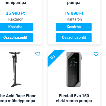
minipumpa
pumpa
35 990
Ft
19 990
Ft
Raktáron
Raktáron
Kosárba
Kosárba
Összehasonlít
Összehasonlít
ÚJ
be Acid Race Floor
Flextail Evo 150
ump műhelypumpa
elektromos pumpa