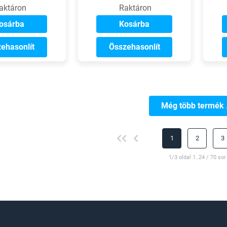
aktáron
Raktáron
osárba
Kosárba
ehasonlít
Összehasonlít
Még több termék .
1
2
3
1/3 oldal 1..24 / 70 sor