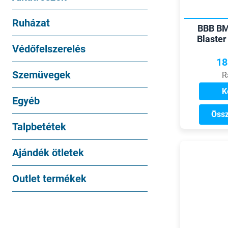
Ruházat
BBB BM
Blaste
Védőfelszerelés
18
Szemüvegek
R
K
Egyéb
Össz
Talpbetétek
Ajándék ötletek
Outlet termékek