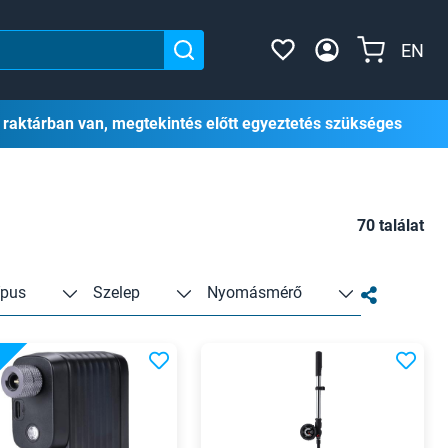
EN
 raktárban van, megtekintés előtt egyeztetés szükséges
70 találat
ípus
Szelep
Nyomásmérő