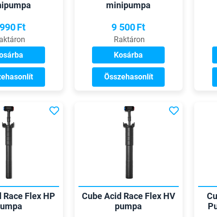
nipumpa
minipumpa
 990
Ft
9 500
Ft
aktáron
Raktáron
osárba
Kosárba
ehasonlít
Összehasonlít
d Race Flex HP
Cube Acid Race Flex HV
Cu
pumpa
pumpa
P