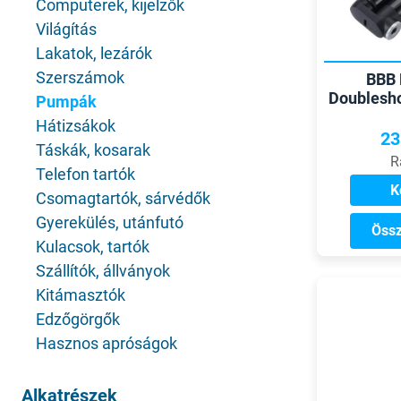
Computerek, kijelzők
Világítás
Lakatok, lezárók
Szerszámok
BBB
Doublesh
Pumpák
Hátizsákok
23
Táskák, kosarak
R
Telefon tartók
K
Csomagtartók, sárvédők
Gyerekülés, utánfutó
Össz
Kulacsok, tartók
Szállítók, állványok
Kitámasztók
Edzőgörgők
Hasznos apróságok
Alkatrészek