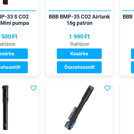
P-33 S CO2
BBB BMP-35 CO2 Airtank
BBB 
r Mini pumpa
16g patron
 500
Ft
1 990
Ft
aktáron
Raktáron
osárba
Kosárba
ehasonlít
Összehasonlít