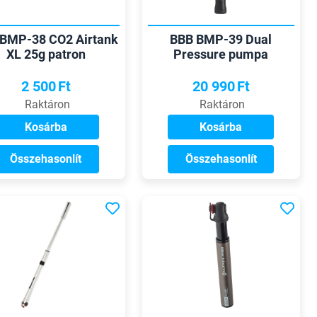
BMP-38 CO2 Airtank
BBB BMP-39 Dual
XL 25g patron
Pressure pumpa
2 500
Ft
20 990
Ft
Raktáron
Raktáron
Kosárba
Kosárba
Összehasonlít
Összehasonlít