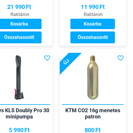
21 990
Ft
11 990
Ft
Raktáron
Raktáron
Kosárba
Kosárba
Összehasonlít
Összehasonlít
ÚJ
ys KLS Doubly Pro 30
KTM CO2 16g menetes
minipumpa
patron
5 990
Ft
800
Ft