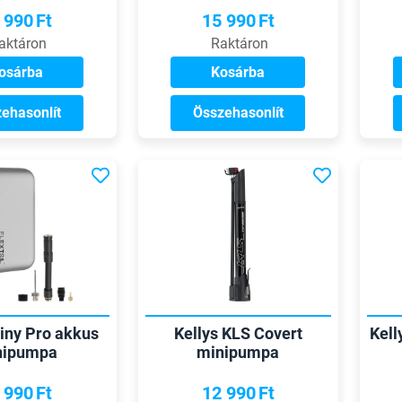
 990
Ft
15 990
Ft
aktáron
Raktáron
osárba
Kosárba
ehasonlít
Összehasonlít
Tiny Pro akkus
Kellys KLS Covert
Kell
nipumpa
minipumpa
 990
Ft
12 990
Ft