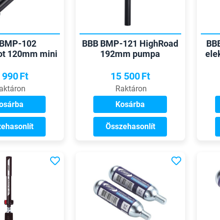
 BMP-102
BBB BMP-121 HighRoad
BB
ot 120mm mini
192mm pumpa
ele
pumpa
 990
Ft
15 500
Ft
aktáron
Raktáron
osárba
Kosárba
ehasonlít
Összehasonlít