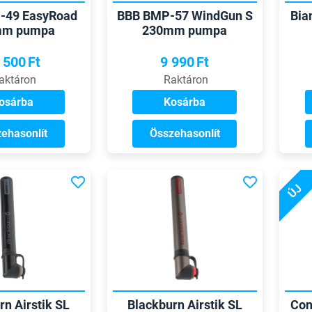
-49 EasyRoad
BBB BMP-57 WindGun S
Bia
mm pumpa
230mm pumpa
 500
Ft
9 990
Ft
aktáron
Raktáron
osárba
Kosárba
ehasonlít
Összehasonlít
ÚJ
rn Airstik SL
Blackburn Airstik SL
Con