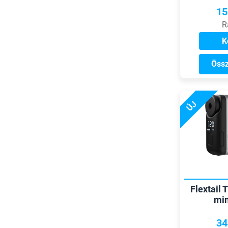
15
R
K
Össz
ÚJ
Flextail 
mi
34