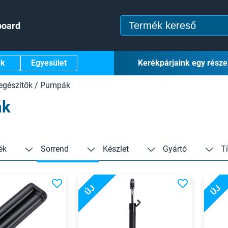
board
ek
Egyesület
Kerékpárjaink egy része
egészítők
/
Pumpák
ák
ék
Sorrend
Készlet
Gyártó
T
ÚJ
ÚJ