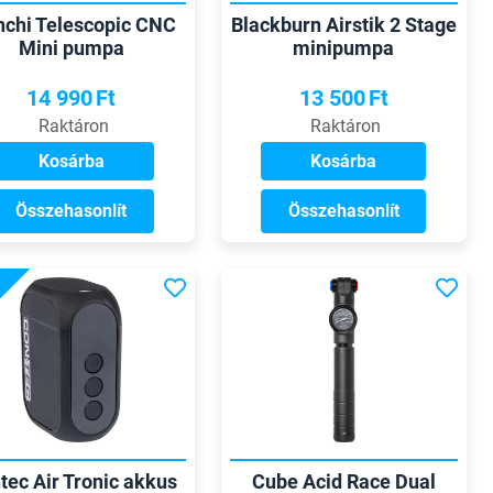
nchi Telescopic CNC
Blackburn Airstik 2 Stage
Mini pumpa
minipumpa
14 990
Ft
13 500
Ft
Raktáron
Raktáron
Kosárba
Kosárba
Összehasonlít
Összehasonlít
tec Air Tronic akkus
Cube Acid Race Dual