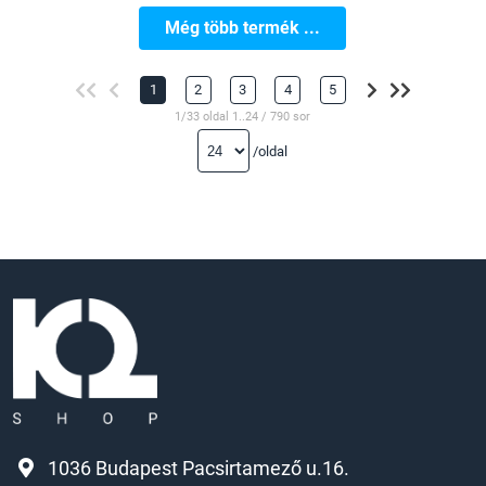
Még több termék ...
1
2
3
4
5
1/33 oldal 1..24 / 790 sor
/oldal
1036 Budapest Pacsirtamező u.16.