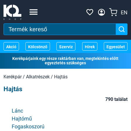
EN
Akció
Kölcsönző
Szerviz
Hírek
Egyesület
Kerékpárjaink egy része raktárban van, megtekintés előtt
egyeztetés szükséges
Kerékpár
/
Alkatrészek
/
Hajtás
Hajtás
790 találat
Lánc
Hajtómű
Fogaskoszorú