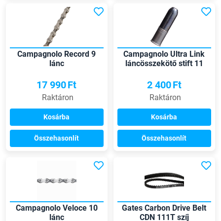
Campagnolo Record 9
Campagnolo Ultra Link
lánc
láncösszekötő stift 11
speed
17 990
Ft
2 400
Ft
Raktáron
Raktáron
Kosárba
Kosárba
Összehasonlít
Összehasonlít
Campagnolo Veloce 10
Gates Carbon Drive Belt
lánc
CDN 111T szíj