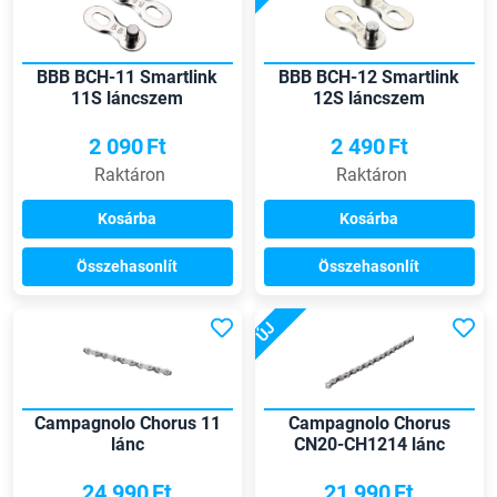
BBB BCH-11 Smartlink
BBB BCH-12 Smartlink
11S láncszem
12S láncszem
2 090
Ft
2 490
Ft
Raktáron
Raktáron
Kosárba
Kosárba
Összehasonlít
Összehasonlít
ÚJ
Campagnolo Chorus 11
Campagnolo Chorus
lánc
CN20-CH1214 lánc
24 990
Ft
21 990
Ft