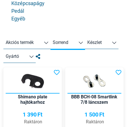
Középcsapágy
Pedál
Egyéb
Akciós termék
Sorrend
Készlet
Gyártó
Shimano plate
BBB BCH-08 Smartlink
hajtókarhoz
7/8 láncszem
1 390
Ft
1 500
Ft
Raktáron
Raktáron