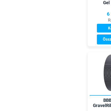
Gel
6
R
K
Össz
BBB
GravelRi