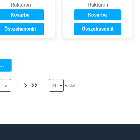
Raktáron
Raktáron
Kosárba
Kosárba
Összehasonlít
Összehasonlít
..
5
...
/oldal
r