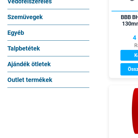
Védőfelszerelés
Szemüvegek
BBB BH
130mm
Egyéb
4
R
Talpbetétek
K
Ajándék ötletek
Össz
Outlet termékek