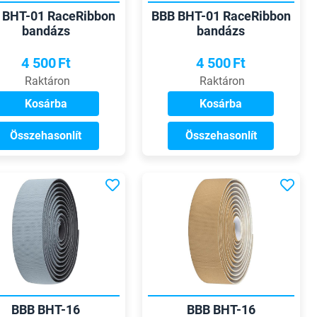
 BHT-01 RaceRibbon
BBB BHT-01 RaceRibbon
bandázs
bandázs
4 500
Ft
4 500
Ft
Raktáron
Raktáron
Kosárba
Kosárba
Összehasonlít
Összehasonlít
BBB BHT-16
BBB BHT-16