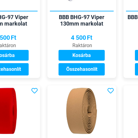
G-97 Viper
BBB BHG-97 Viper
BBB
 markolat
130mm markolat
 500
Ft
4 500
Ft
aktáron
Raktáron
osárba
Kosárba
ehasonlít
Összehasonlít