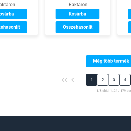
aktáron
Raktáron
osárba
Kosárba
ehasonlít
Összehasonlít
Még több termék .
1
2
3
4
1/8 oldal 1..24 / 179 so