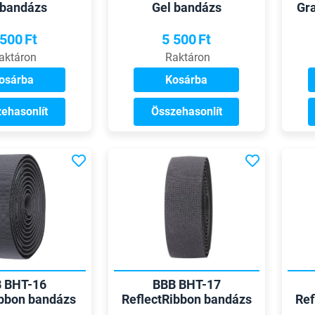
 bandázs
Gel bandázs
Gr
 500
Ft
5 500
Ft
aktáron
Raktáron
osárba
Kosárba
ehasonlít
Összehasonlít
 BHT-16
BBB BHT-17
bbon bandázs
ReflectRibbon bandázs
Ref