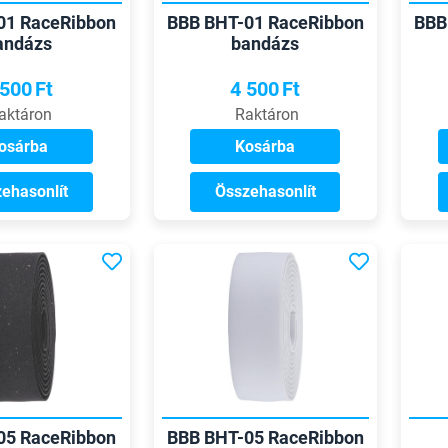
01 RaceRibbon
BBB BHT-01 RaceRibbon
BBB
andázs
bandázs
 500
Ft
4 500
Ft
aktáron
Raktáron
osárba
Kosárba
ehasonlít
Összehasonlít
05 RaceRibbon
BBB BHT-05 RaceRibbon