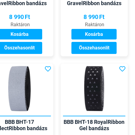
avelRibbon bandázs
GravelRibbon bandázs
8 990
Ft
8 990
Ft
Raktáron
Raktáron
Kosárba
Kosárba
Összehasonlít
Összehasonlít
BBB BHT-17
BBB BHT-18 RoyalRibbon
lectRibbon bandázs
Gel bandázs