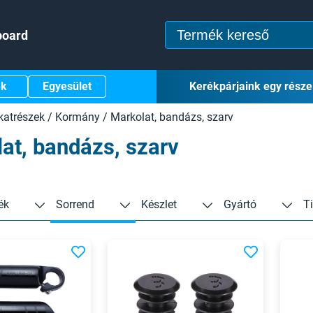
board
ek
Egyesület
Kerékpárjaink egy része
katrészek
/
Kormány
/
Markolat, bandázs, szarv
at, bandázs, szarv
ék
Sorrend
Készlet
Gyártó
T