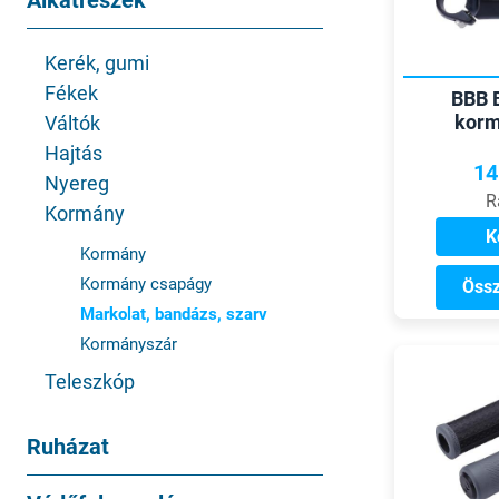
Alkatrészek
Kerék, gumi
Fékek
BBB 
korm
Váltók
Hajtás
14
Nyereg
R
Kormány
K
Kormány
Kormány csapágy
Össz
Markolat, bandázs, szarv
Kormányszár
Teleszkóp
Ruházat