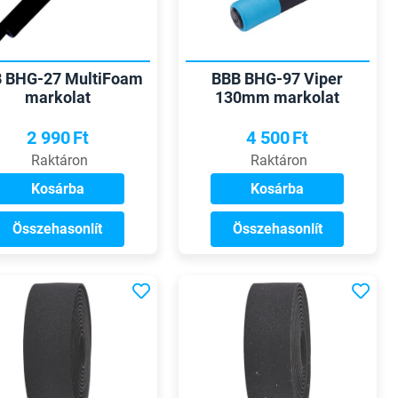
 BHG-27 MultiFoam
BBB BHG-97 Viper
markolat
130mm markolat
2 990
Ft
4 500
Ft
Raktáron
Raktáron
Kosárba
Kosárba
Összehasonlít
Összehasonlít