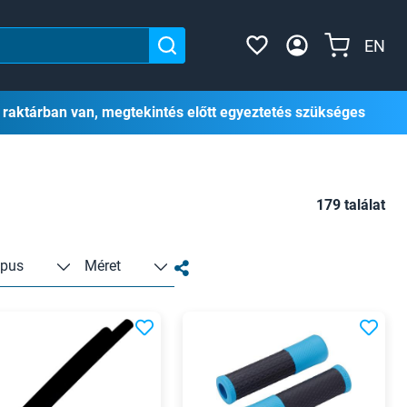
EN
 raktárban van, megtekintés előtt egyeztetés szükséges
179 találat
ipus
Méret