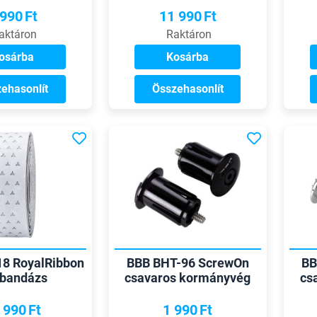
 990
Ft
11 990
Ft
aktáron
Raktáron
osárba
Kosárba
ehasonlít
Összehasonlít
8 RoyalRibbon
BBB BHT-96 ScrewOn
BB
 bandázs
csavaros kormányvég
cs
dugó
 990
Ft
1 990
Ft