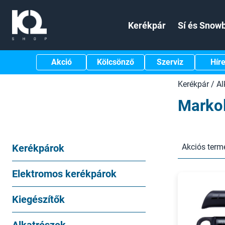
Kerékpár
Sí és Snow
Akció
Kölcsönző
Szerviz
Hír
Kerékpár
/
Al
Markol
Kerékpárok
Akciós term
Elektromos kerékpárok
Kiegészítők