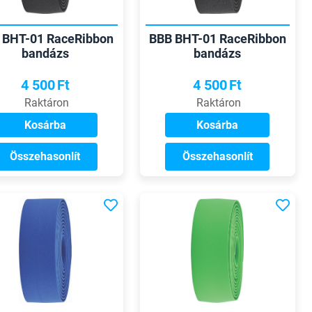
 BHT-01 RaceRibbon
BBB BHT-01 RaceRibbon
bandázs
bandázs
4 500
Ft
4 500
Ft
Raktáron
Raktáron
Kosárba
Kosárba
Összehasonlít
Összehasonlít