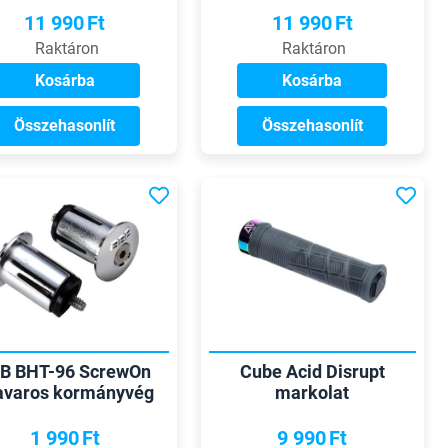
11 990
Ft
11 990
Ft
Raktáron
Raktáron
Kosárba
Kosárba
Összehasonlít
Összehasonlít
B BHT-96 ScrewOn
Cube Acid Disrupt
avaros kormányvég
markolat
dugó
1 990
Ft
9 990
Ft