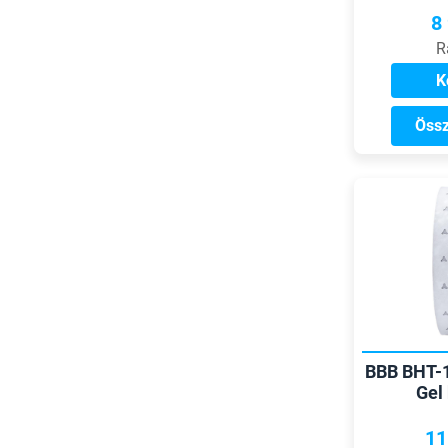
8
R
K
Össz
BBB BHT-1
Gel
11