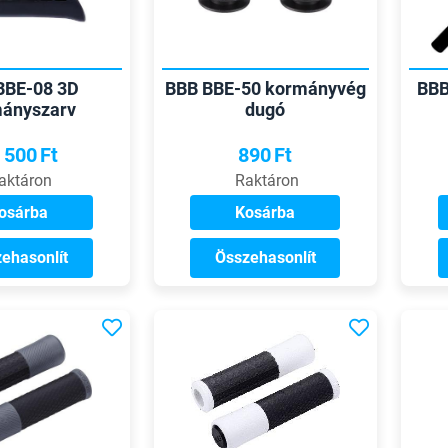
BBE-08 3D
BBB BBE-50 kormányvég
BBB
ányszarv
dugó
 500
Ft
890
Ft
aktáron
Raktáron
osárba
Kosárba
ehasonlít
Összehasonlít