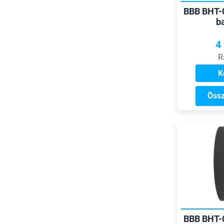
BBB BHT-
b
4
R
K
Össz
BBB BHT-