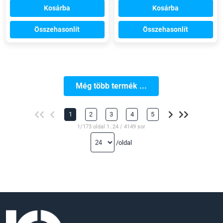
Kosárba
Kosárba
Összehasonlít
Összehasonlít
Még több termék ...
1
2
3
4
5
1/173 oldal 1..24 / 4149 sor
/oldal