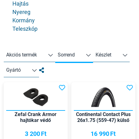
Hajtás
Nyereg
Kormány
Teleszkóp
Akciós termék
Sorrend
Készlet
Gyártó
Zefal Crank Armor
Continental Contact Plus
hajtókar védő
26x1.75 (559-47) külső
gumi
3 200
Ft
16 990
Ft