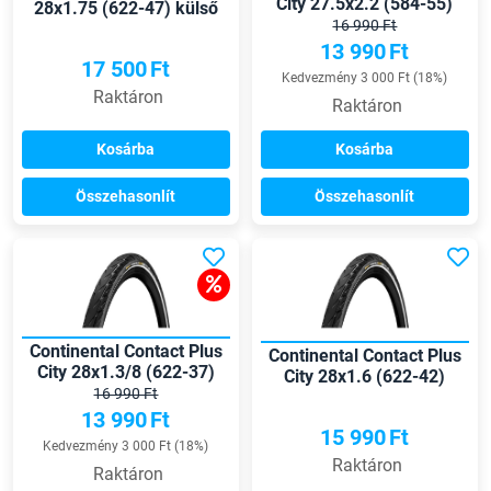
City 27.5x2.2 (584-55)
28x1.75 (622-47) külső
külső gumi
16 990 Ft
gumi
13 990
Ft
17 500
Ft
Kedvezmény 3 000 Ft (18%)
Raktáron
Raktáron
Kosárba
Kosárba
Összehasonlít
Összehasonlít
Continental Contact Plus
Continental Contact Plus
City 28x1.3/8 (622-37)
City 28x1.6 (622-42)
külső gumi
16 990 Ft
külső gumi
13 990
Ft
15 990
Ft
Kedvezmény 3 000 Ft (18%)
Raktáron
Raktáron