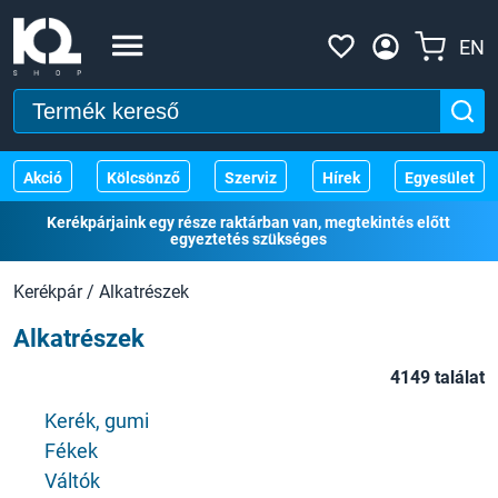
EN
Akció
Kölcsönző
Szerviz
Hírek
Egyesület
Kerékpárjaink egy része raktárban van, megtekintés előtt
egyeztetés szükséges
Kerékpár
/
Alkatrészek
Alkatrészek
4149 találat
Kerék, gumi
Fékek
Váltók