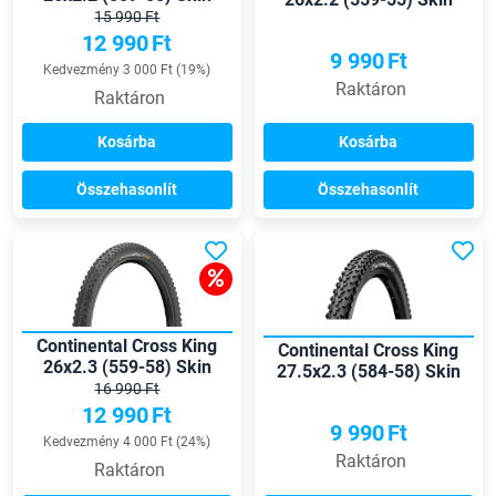
hajtogatható külső gumi
15 990 Ft
külső gumi
12 990
Ft
9 990
Ft
Kedvezmény 3 000 Ft (19%)
Raktáron
Raktáron
Kosárba
Kosárba
Összehasonlít
Összehasonlít
Continental Cross King
Continental Cross King
26x2.3 (559-58) Skin
27.5x2.3 (584-58) Skin
hajtogatható külső gumi
16 990 Ft
külső gumi
12 990
Ft
9 990
Ft
Kedvezmény 4 000 Ft (24%)
Raktáron
Raktáron