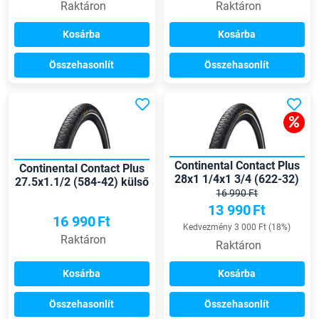
Raktáron
Raktáron
Kosárba
Kosárba
Összehasonlít
Összehasonlít
Continental Contact Plus
Continental Contact Plus
28x1 1/4x1 3/4 (622-32)
27.5x1.1/2 (584-42) külső
külső gumi
16 990 Ft
gumi
13 990
Ft
16 990
Ft
Kedvezmény 3 000 Ft (18%)
Raktáron
Raktáron
Kosárba
Kosárba
Összehasonlít
Összehasonlít