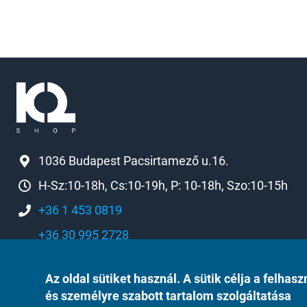
1036 Budapest Pacsirtamező u.16.
H-Sz:10-18h, Cs:10-19h, P: 10-18h, Szo:10-15h
+36 1 453 0819
+36 30 995 2728
k2[a]k2shop.hu
Az oldal sütiket használ. A sütik célja a felh
és személyre szabott tartalom szolgáltatása