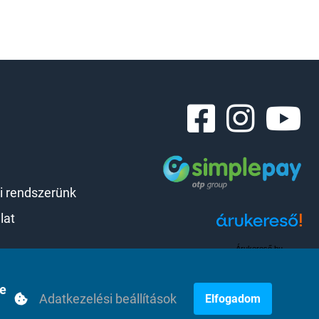
i rendszerünk
lat
Árukereső.hu
se
Adatkezelési beállítások
Elfogadom