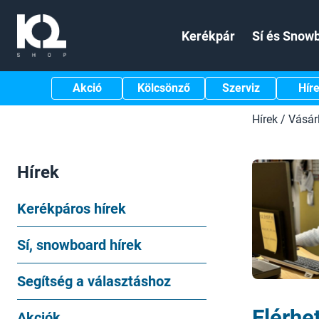
Kerékpár
Sí és Snow
Akció
Kölcsönző
Szerviz
Hír
Hírek
/
Vásár
Hírek
Kerékpáros hírek
Sí, snowboard hírek
Segítség a választáshoz
Elérhe
Akciók