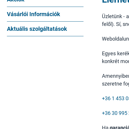
Vásárlói Információk
Üzletünk - 
felől). Sí, 
Aktuális szolgáltatások
Weboldalun
Egyes kerék
konkrét mod
Amennyib
szeretne fo
+36 1 453 
+36 30 995
Ha
garanci