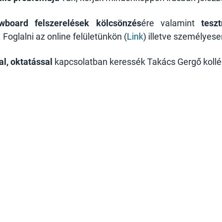
wboard felszerelések kölcsönzés
ére valamint
tesz
Foglalni az online felületünkön (
Link
) illetve személyes
l, oktatással
kapcsolatban keressék Takács Gergő koll