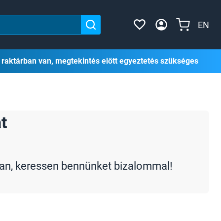
EN
 raktárban van, megtekintés előtt egyeztetés szükséges
t
an, keressen bennünket bizalommal!