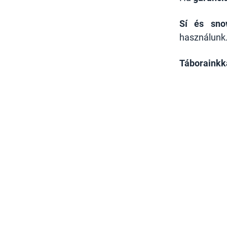
Sí és sno
használunk. 
Táborainkka