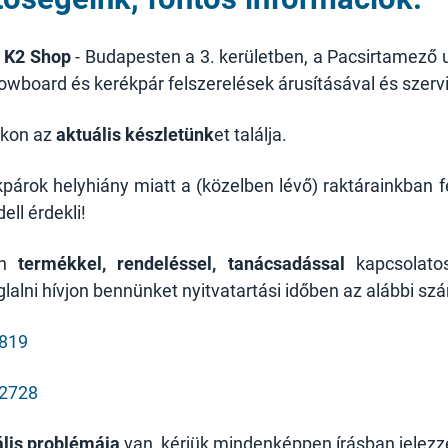
a
K2 Shop
- Budapesten a 3. kerületben, a Pacsirtamező u
snowboard és kerékpár felszerelések árusításával és szerv
kon az
aktuális készletünk
et találja.
párok helyhiány miatt a (közelben lévő) raktárainkban fé
ell érdekli!
en
termékkel, rendeléssel, tanácsadással
kapcsolatos
glalni hívjon bennünket nyitvatartási időben az alábbi sz
0819
 2728
ális problémája
van, kérjük mindenképpen írásban jelezz