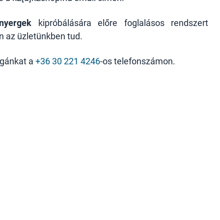
tnyergek
kipróbálására előre foglalásos rendszert
en az üzletünkben tud.
égánkat a
+36 30 221 4246
-os telefonszámon.