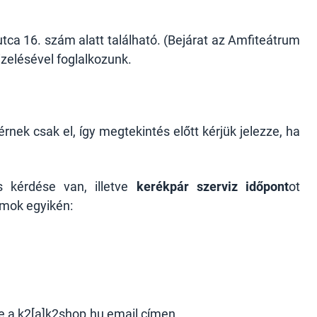
tca 16. szám alatt található. (Bejárat az Amfiteátrum
izelésével foglalkozunk.
rnek csak el, így megtekintés előtt kérjük jelezze, ha
 kérdése van, illetve
kerékpár szerviz időpont
ot
ámok egyikén:
e a
k2[a]k2shop.hu
email címen.