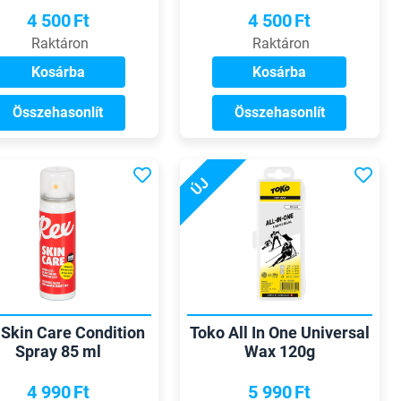
4 500
Ft
4 500
Ft
Raktáron
Raktáron
Kosárba
Kosárba
Összehasonlít
Összehasonlít
ÚJ
 Skin Care Condition
Toko All In One Universal
Spray 85 ml
Wax 120g
4 990
Ft
5 990
Ft