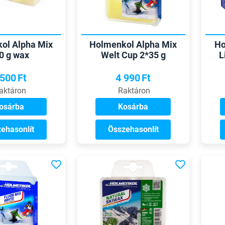
ol Alpha Mix
Holmenkol Alpha Mix
Ho
0 g wax
Welt Cup 2*35 g
L
 500
Ft
4 990
Ft
aktáron
Raktáron
osárba
Kosárba
ehasonlít
Összehasonlít