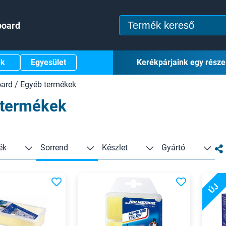
board
ek
Egyesület
Kerékpárjaink egy része
oard
/
Egyéb termékek
 termékek
ék
Sorrend
Készlet
Gyártó
ÚJ