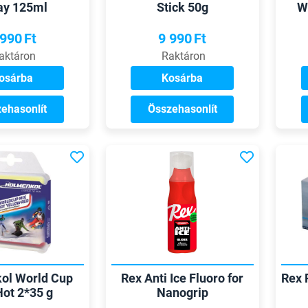
ay 125ml
Stick 50g
W
 990
Ft
9 990
Ft
aktáron
Raktáron
osárba
Kosárba
ehasonlít
Összehasonlít
ol World Cup
Rex Anti Ice Fluoro for
Rex 
Hot 2*35 g
Nanogrip