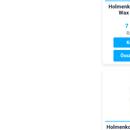
Holmenko
Wax 
7
R
K
Össz
Holmenkol