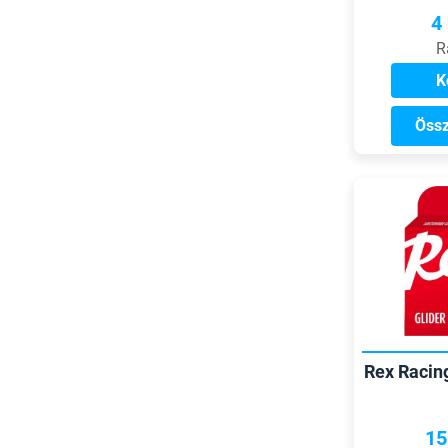
4
R
K
Össz
Rex Racin
15