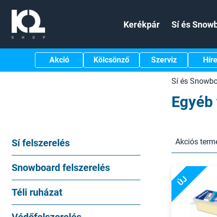
Kerékpár
Sí és Snow
Akció
Kölcsönző
Szerviz
Hír
Sí és Snowb
Egyéb
Sí felszerelés
Akciós term
Snowboard felszerelés
ÚJ
Téli ruházat