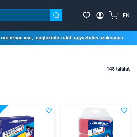
EN
 raktárban van, megtekintés előtt egyeztetés szükséges
148 találat