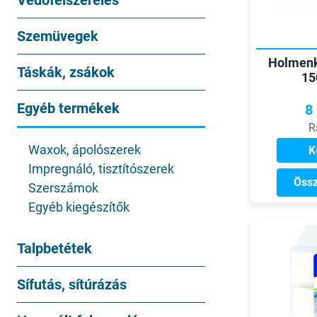
Védőfelszerelés
Szemüvegek
Holmenk
Táskák, zsákok
15
Egyéb termékek
8
R
Waxok, ápolószerek
K
Impregnáló, tisztítószerek
Össz
Szerszámok
Egyéb kiegészítők
Talpbetétek
Sífutás, sítúrázás