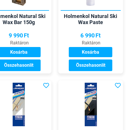
menkol Natural Ski
Holmenkol Natural Ski
Wax Bar 150g
Wax Paste
9 990
Ft
6 990
Ft
Raktáron
Raktáron
Kosárba
Kosárba
Összehasonlít
Összehasonlít