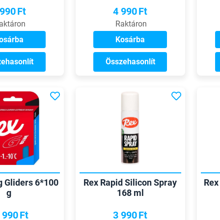
 990
Ft
4 990
Ft
aktáron
Raktáron
osárba
Kosárba
ehasonlít
Összehasonlít
g Gliders 6*100
Rex Rapid Silicon Spray
Rex
g
168 ml
 990
Ft
3 990
Ft