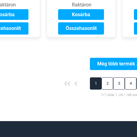
aktáron
Raktáron
osárba
Kosárba
ehasonlít
Összehasonlít
Még több termék .
1
2
3
4
1/7 oldal 1..24 / 148 so