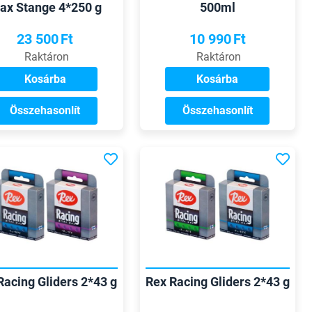
ax Stange 4*250 g
500ml
23 500
Ft
10 990
Ft
Raktáron
Raktáron
Kosárba
Kosárba
Összehasonlít
Összehasonlít
Racing Gliders 2*43 g
Rex Racing Gliders 2*43 g