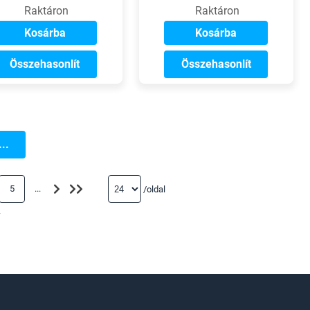
Raktáron
Raktáron
Kosárba
Kosárba
Összehasonlít
Összehasonlít
..
5
...
/oldal
r