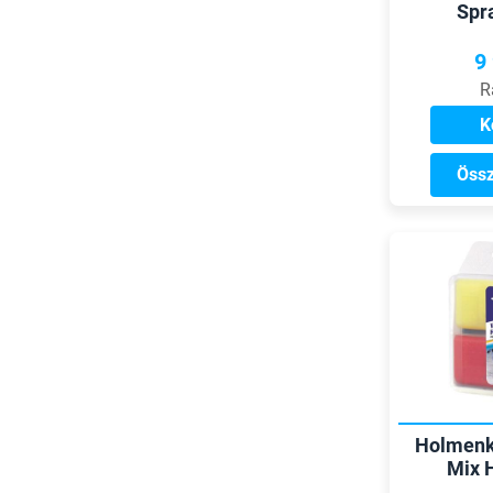
Spr
9
R
K
Össz
Holmenk
Mix 