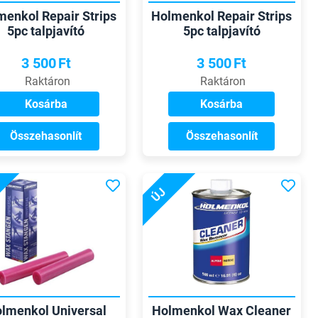
menkol Repair Strips
Holmenkol Repair Strips
5pc talpjavító
5pc talpjavító
3 500
Ft
3 500
Ft
Raktáron
Raktáron
Kosárba
Kosárba
Összehasonlít
Összehasonlít
ÚJ
lmenkol Universal
Holmenkol Wax Cleaner