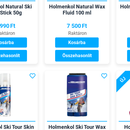
l Natural Ski
Holmenkol Natural Wax
Hol
Stick 50g
Fluid 100 ml
 990
Ft
7 500
Ft
aktáron
Raktáron
osárba
Kosárba
ehasonlít
Összehasonlít
ÚJ
 Ski Tour Skin
Holmenkol Ski Tour Wax
Ho