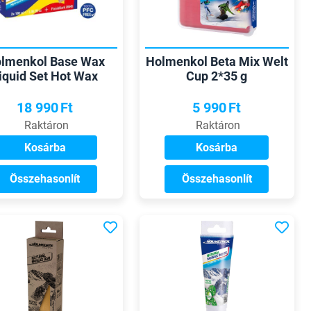
lmenkol Base Wax
Holmenkol Beta Mix Welt
iquid Set Hot Wax
Cup 2*35 g
18 990
Ft
5 990
Ft
Raktáron
Raktáron
Kosárba
Kosárba
Összehasonlít
Összehasonlít