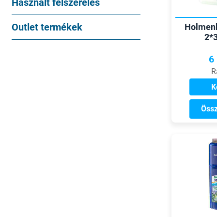
Használt felszerelés
Outlet termékek
Holmenk
2*
6
R
K
Össz