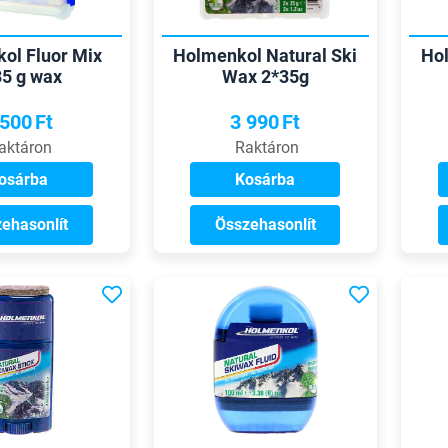
ol Fluor Mix
Holmenkol Natural Ski
Hol
35 g wax
Wax 2*35g
 500
Ft
3 990
Ft
aktáron
Raktáron
osárba
Kosárba
ehasonlít
Összehasonlít