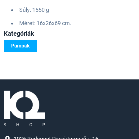
Súly: 1550 g
Méret: 16x26x69 cm.
Kategóriák
Pumpák
1036 Budapest Pacsirtamező u.16.