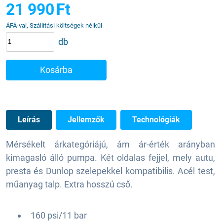
21 990
Ft
ÁFÁ-val, Szállítási költségek nélkül
db
Kosárba
Leírás
Jellemzők
Technológiák
Mérsékelt árkategóriájú, ám ár-érték arányban
kimagasló álló pumpa. Két oldalas fejjel, mely autu,
presta és Dunlop szelepekkel kompatibilis. Acél test,
műanyag talp. Extra hosszú cső.
160 psi/11 bar