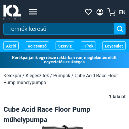
EN
Akció
Kölcsönző
Szerviz
Hírek
Egyesület
Kerékpárjaink egy része raktárban van, megtekintés előtt
egyeztetés szükséges
Kerékpár
/
Kiegészítők
/
Pumpák
/
Cube Acid Race Floor
Pump műhelypumpa
1 találat
Cube Acid Race Floor Pump
műhelypumpa