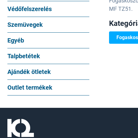
Fogaskoszor
Védőfelszerelés
MF TZ51.
Kategór
Szemüvegek
Fogaskos
Egyéb
Talpbetétek
Ajándék ötletek
Outlet termékek