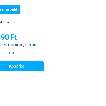
zehasonlít
aktáron
990
Ft
, Szállítási költségek nélkül
db
Kosárba