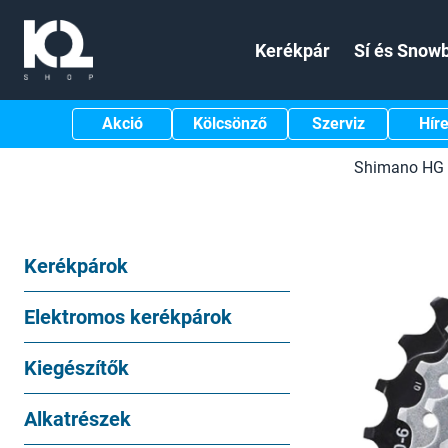
Kerékpár
Sí és Snow
Akció
Kölcsönző
Szerviz
Hír
Shimano HG 
Kerékpárok
Elektromos kerékpárok
Kiegészítők
Alkatrészek