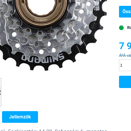
Öss
R
7 
ÁFÁ-val
Jellemzők