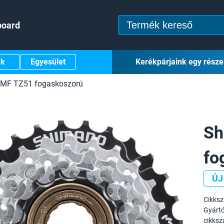
board
ek
Egyesület
Kerékpárjaink egy része
MF TZ51 fogaskoszorú
Sh
fo
ÚJ
Cikks
Gyártó
cikksz