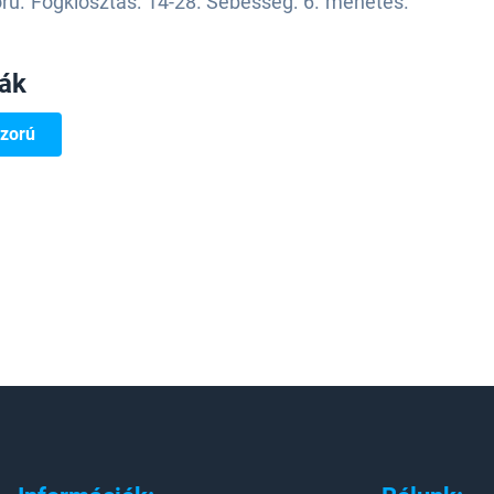
ú. Fogkiosztás: 14-28. Sebesség: 6. menetes.
iák
zorú