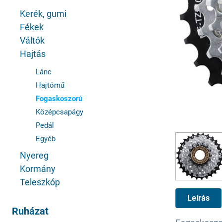
Kerék, gumi
Fékek
Váltók
Hajtás
Lánc
Hajtómű
Fogaskoszorú
Középcsapágy
Pedál
Egyéb
Nyereg
Kormány
Teleszkóp
Leírás
Ruházat