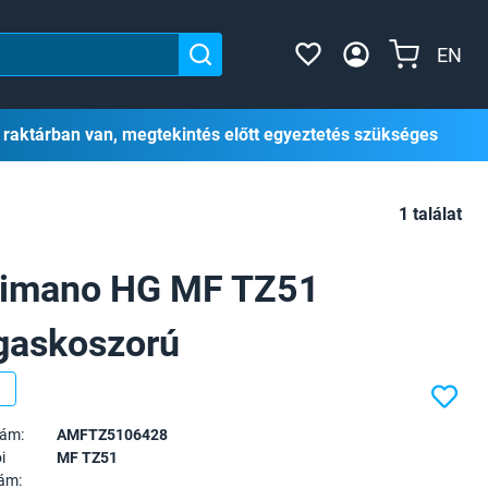
EN
 raktárban van, megtekintés előtt egyeztetés szükséges
1 találat
imano HG MF TZ51
gaskoszorú
zám:
AMFTZ5106428
i
MF TZ51
ám: