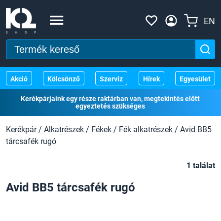
EN
Akció
Kölcsönző
Szerviz
Hírek
Egyesület
Kerékpárjaink egy része raktárban van, megtekintés előtt
egyeztetés szükséges
Kerékpár
/
Alkatrészek
/
Fékek
/
Fék alkatrészek
/
Avid BB5
tárcsafék rugó
1 találat
Avid BB5 tárcsafék rugó