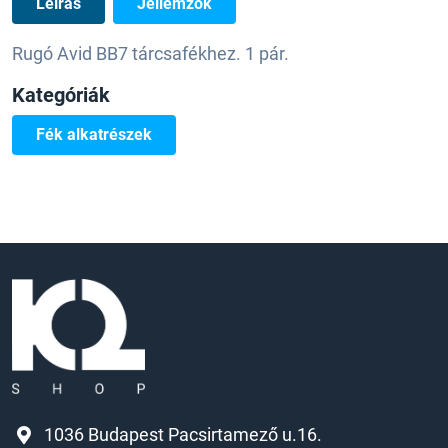
Leírás
Jellemzők
Rugó Avid BB7 tárcsafékhez. 1 pár.
Kategóriák
Fék alkatrészek
1036 Budapest Pacsirtamező u.16.