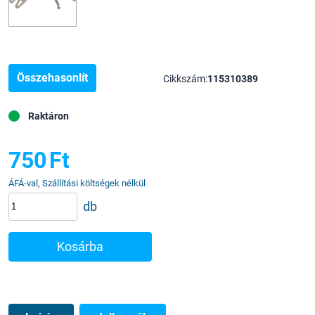
Összehasonlít
Cikkszám:
115310389
Raktáron
750
Ft
ÁFÁ-val, Szállítási költségek nélkül
db
Kosárba