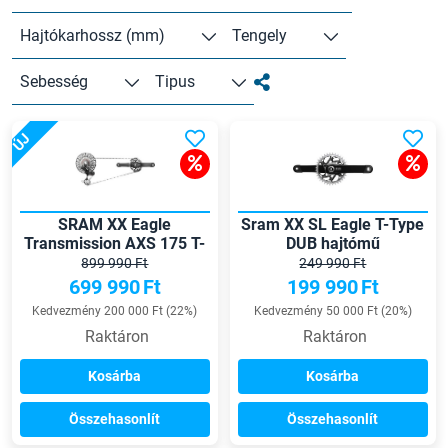
Hajtókarhossz (mm)
Tengely
Sebesség
Tipus
ÚJ
SRAM XX Eagle
Sram XX SL Eagle T-Type
Transmission AXS 175 T-
DUB hajtómű
Type hajtás szett
899 990 Ft
249 990 Ft
699 990
Ft
199 990
Ft
Kedvezmény 200 000 Ft (22%)
Kedvezmény 50 000 Ft (20%)
Raktáron
Raktáron
Kosárba
Kosárba
Összehasonlít
Összehasonlít