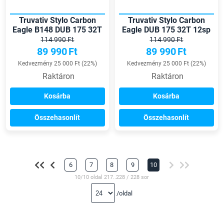
Truvativ Stylo Carbon
Truvativ Stylo Carbon
Eagle B148 DUB 175 32T
Eagle DUB 175 32T 12sp
12sp hajtómű
hajtómű
114 990 Ft
114 990 Ft
89 990
Ft
89 990
Ft
Kedvezmény 25 000 Ft (22%)
Kedvezmény 25 000 Ft (22%)
Raktáron
Raktáron
Kosárba
Kosárba
Összehasonlít
Összehasonlít
6
7
8
9
10
10/10 oldal 217..228 / 228 sor
/oldal