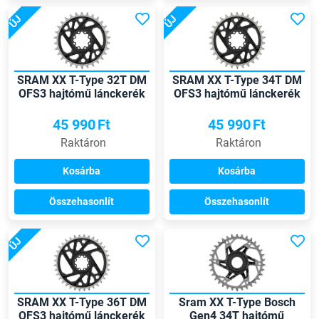
ÚJ
ÚJ
SRAM XX T-Type 32T DM
SRAM XX T-Type 34T DM
OFS3 hajtómű lánckerék
OFS3 hajtómű lánckerék
45 990
Ft
45 990
Ft
Raktáron
Raktáron
Kosárba
Kosárba
Összehasonlít
Összehasonlít
ÚJ
SRAM XX T-Type 36T DM
Sram XX T-Type Bosch
OFS3 hajtómű lánckerék
Gen4 34T hajtómű