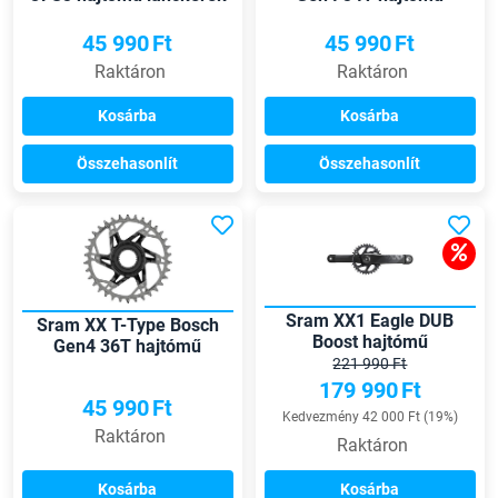
lánckerék
45 990
Ft
45 990
Ft
Raktáron
Raktáron
Kosárba
Kosárba
Összehasonlít
Összehasonlít
Sram XX1 Eagle DUB
Sram XX T-Type Bosch
Boost hajtómű
Gen4 36T hajtómű
221 990 Ft
lánckerék
179 990
Ft
45 990
Ft
Kedvezmény 42 000 Ft (19%)
Raktáron
Raktáron
Kosárba
Kosárba