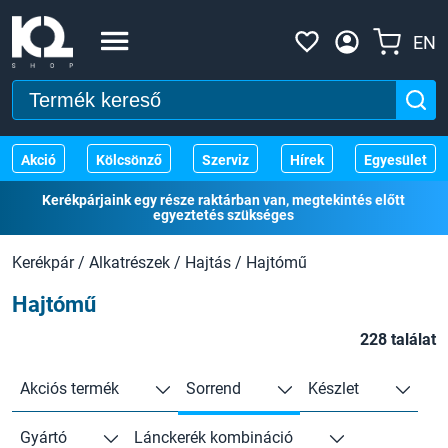
EN
Akció
Kölcsönző
Szerviz
Hírek
Egyesület
Kerékpárjaink egy része raktárban van, megtekintés előtt
egyeztetés szükséges
Kerékpár
/
Alkatrészek
/
Hajtás
/
Hajtómű
Hajtómű
228 találat
Akciós termék
Sorrend
Készlet
Gyártó
Lánckerék kombináció