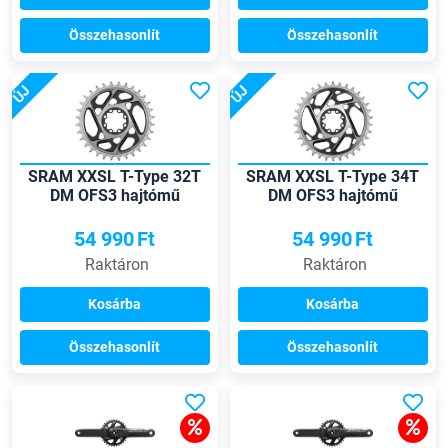
Összehasonlít
Összehasonlít
ÚJ
ÚJ
SRAM XXSL T-Type 32T
SRAM XXSL T-Type 34T
DM OFS3 hajtómű
DM OFS3 hajtómű
lánckerék
lánckerék
54 990
Ft
54 990
Ft
Raktáron
Raktáron
Kosárba
Kosárba
Összehasonlít
Összehasonlít