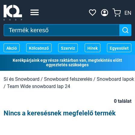
EN
Akció
Kölcsönző
Szerviz
Hírek
Egyesület
Kerékpárjaink egy része raktárban van, megtekintés előtt
egyeztetés szükséges
Sí és Snowboard
/
Snowboard felszerelés
/
Snowboard lapok
/
Team Wide snowboard lap 24
0 találat
Nincs a keresésnek megfelelő termék