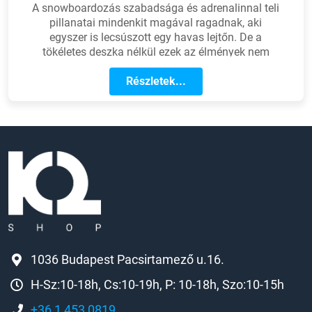
A snowboardozás szabadsága és adrenalinnal teli
pillanatai mindenkit magával ragadnak, aki
egyszer is lecsúszott egy havas lejtőn. De a
tökéletes deszka nélkül ezek az élmények nem
teljesek. Legyen szó kezdő vagy haladó
sportolóról, a snowboard típusának, formájának és
Részletek...
egyéb jellemzőinek kiválasztása nagyban
meghatározza, hogy milyen magabiztossággal
hódítjuk meg a lejtőket.
1036 Budapest Pacsirtamező u.16.
H-Sz:10-18h, Cs:10-19h, P: 10-18h, Szo:10-15h
+36 1 453 0819