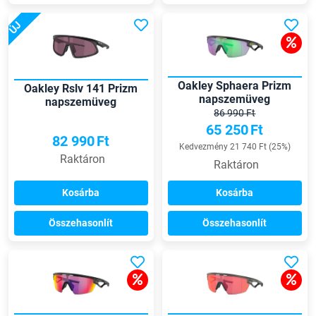
ÚJ
Oakley Sphaera Prizm
Oakley Rslv 141 Prizm
napszemüveg
napszemüveg
86 990 Ft
65 250
Ft
82 990
Ft
Kedvezmény 21 740 Ft (25%)
Raktáron
Raktáron
Kosárba
Kosárba
Összehasonlít
Összehasonlít