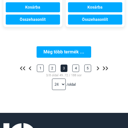
Kosárba
Kosárba
Összehasonlít
Összehasonlít
Még több termék ...
1
2
3
4
5
3/8 oldal 49..72 / 188 sor
/oldal