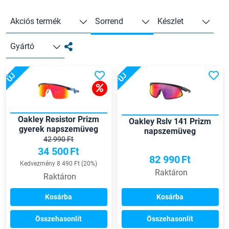
Akciós termék
Sorrend
Készlet
Gyártó
ÚJ
ÚJ
Oakley Resistor Prizm
Oakley Rslv 141 Prizm
gyerek napszemüveg
napszemüveg
42 990 Ft
34 500
Ft
82 990
Ft
Kedvezmény 8 490 Ft (20%)
Raktáron
Raktáron
Kosárba
Kosárba
Összehasonlít
Összehasonlít