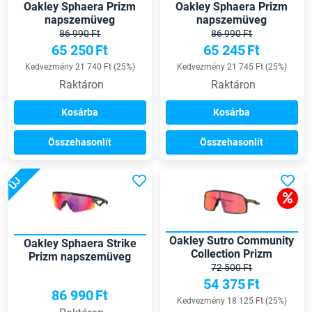
Oakley Sphaera Prizm
Oakley Sphaera Prizm
napszemüveg
napszemüveg
86 990 Ft
86 990 Ft
65 250
Ft
65 245
Ft
Kedvezmény 21 740 Ft (25%)
Kedvezmény 21 745 Ft (25%)
Raktáron
Raktáron
Kosárba
Kosárba
Összehasonlít
Összehasonlít
ÚJ
Oakley Sutro Community
Oakley Sphaera Strike
Collection Prizm
Prizm napszemüveg
napszemüveg
72 500 Ft
54 375
Ft
86 990
Ft
Kedvezmény 18 125 Ft (25%)