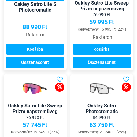
Oakley Sutro Lite Sweep
Oakley Sutro Lite S
Prizm napszemüveg
Photocromatic
76 990 Ft
napszemüveg
59 995
Ft
88 990
Ft
Kedvezmény 16 995 Ft (22%)
Raktáron
Raktáron
Kosárba
Kosárba
Összehasonlít
Összehasonlít
Oakley Sutro Lite Sweep
Oakley Sutro
Prizm napszemüveg
Photocromatic
napszemüveg
76 990 Ft
84 990 Ft
57 745
Ft
63 750
Ft
Kedvezmény 19 245 Ft (25%)
Kedvezmény 21 240 Ft (25%)