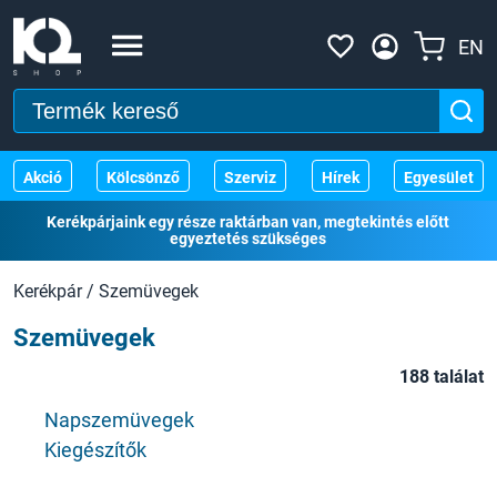
EN
Akció
Kölcsönző
Szerviz
Hírek
Egyesület
Kerékpárjaink egy része raktárban van, megtekintés előtt
egyeztetés szükséges
Kerékpár
/
Szemüvegek
Szemüvegek
188 találat
Napszemüvegek
Kiegészítők