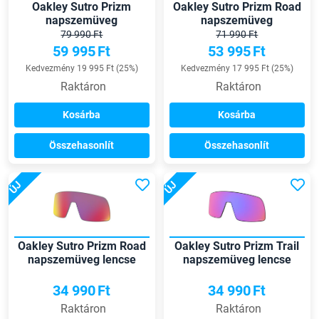
Oakley Sutro Prizm
Oakley Sutro Prizm Road
napszemüveg
napszemüveg
79 990 Ft
71 990 Ft
59 995
Ft
53 995
Ft
Kedvezmény 19 995 Ft (25%)
Kedvezmény 17 995 Ft (25%)
Raktáron
Raktáron
Kosárba
Kosárba
Összehasonlít
Összehasonlít
ÚJ
ÚJ
Oakley Sutro Prizm Road
Oakley Sutro Prizm Trail
napszemüveg lencse
napszemüveg lencse
34 990
Ft
34 990
Ft
Raktáron
Raktáron