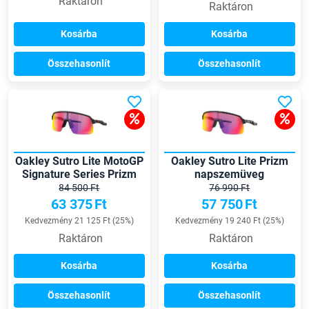
Raktáron
Raktáron
Kosárba
Kosárba
Összehasonlít
Összehasonlít
Oakley Sutro Lite MotoGP
Oakley Sutro Lite Prizm
Signature Series Prizm
napszemüveg
napszemüveg
84 500 Ft
76 990 Ft
63 375
Ft
57 750
Ft
Kedvezmény 21 125 Ft (25%)
Kedvezmény 19 240 Ft (25%)
Raktáron
Raktáron
Kosárba
Kosárba
Összehasonlít
Összehasonlít