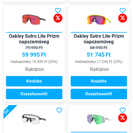
Oakley Sutro Lite Prizm
Oakley Sutro Lite Prizm
napszemüveg
napszemüveg
79 990 Ft
68 990 Ft
59 995
Ft
51 745
Ft
Kedvezmény 19 995 Ft (25%)
Kedvezmény 17 245 Ft (25%)
Raktáron
Raktáron
Kosárba
Kosárba
Összehasonlít
Összehasonlít
ÚJ